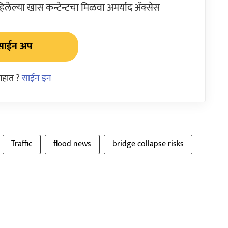
ेल्या खास कन्टेन्टचा मिळवा अमर्याद ॲक्सेस
साईन अप
आहात ?
साईन इन
Traffic
flood news
bridge collapse risks