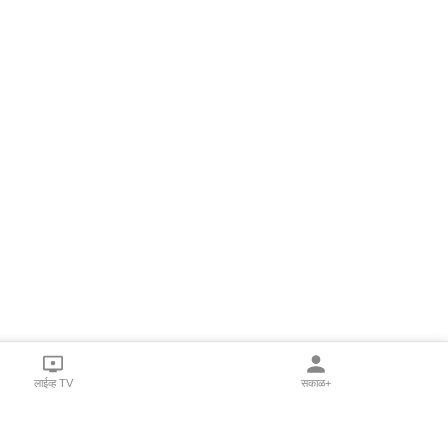
लाईव्ह TV
सकाळ+