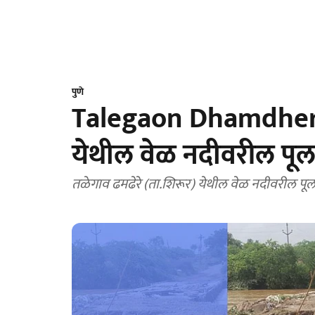
पुणे
Talegaon Dhamdhere
येथील वेळ नदीवरील पूल
तळेगाव ढमढेरे (ता.शिरूर) येथील वेळ नदीवरील पूल 