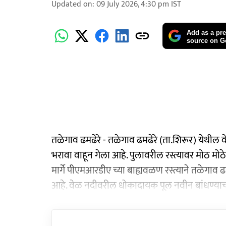
Updated on
:
09 July 2026, 4:30 pm
IST
Add as a pre
source on G
तळेगाव ढमढेरे - तळेगाव ढमढेरे (ता.शिरूर) येथील 
भरावा वाहून गेला आहे. पुलावरील रस्त्यावर मोठ मोठे 
मार्गे पीएमआरडीए च्या बाह्यवळण रस्त्याने तळेगाव ढ
आहे. वेळ नदीवरील धोकादायक पूल नवीन बांधण्याची