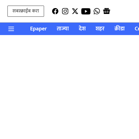
सबस्क्राईब करा
Epaper
ताज्या
देश
शहर
क्रीडा
C