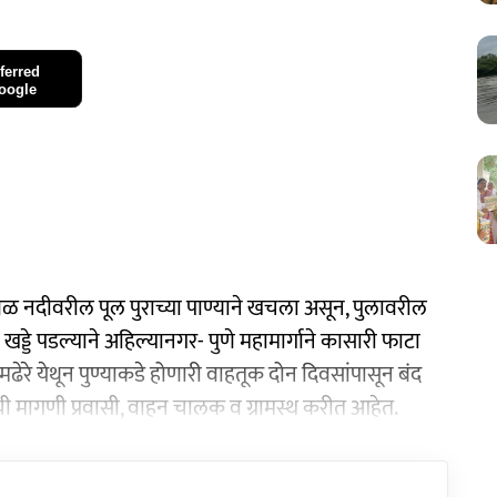
ferred
oogle
वेळ नदीवरील पूल पुराच्या पाण्याने खचला असून, पुलावरील
खड्डे पडल्याने अहिल्यानगर- पुणे महामार्गाने कासारी फाटा
मढेरे येथून पुण्याकडे होणारी वाहतूक दोन दिवसांपासून बंद
 मागणी प्रवासी, वाहन चालक व ग्रामस्थ करीत आहेत.