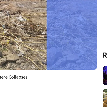
R
here Collapses