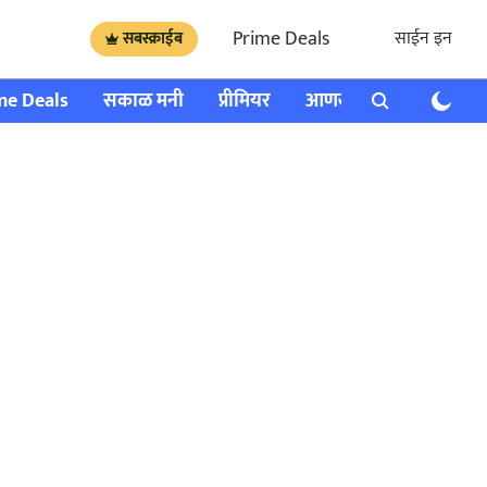
Prime Deals
साईन इन
सबस्क्राईब
me Deals
सकाळ मनी
प्रीमियर
आणखी
राशी भविष्य