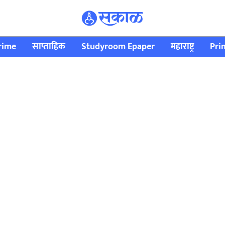
rime
साप्ताहिक
Studyroom Epaper
महाराष्ट्र
Pri