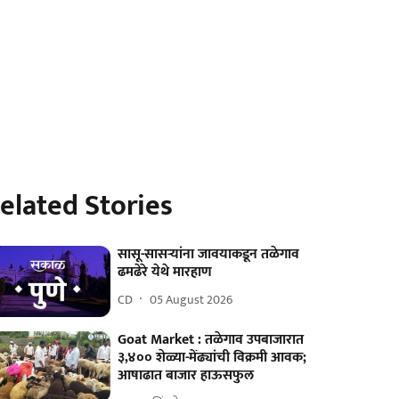
elated Stories
सासू-सासऱ्यांना जावयाकडून तळेगाव
ढमढेरे येथे मारहाण
CD
05 August 2026
Goat Market : तळेगाव उपबाजारात
३,४०० शेळ्या-मेंढ्यांची विक्रमी आवक;
आषाढात बाजार हाऊसफुल