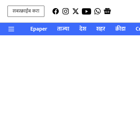
सबस्क्राईब करा
Epaper
ताज्या
देश
शहर
क्रीडा
C