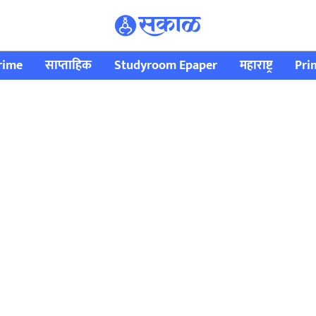
rime
साप्ताहिक
Studyroom Epaper
महाराष्ट्र
Pri