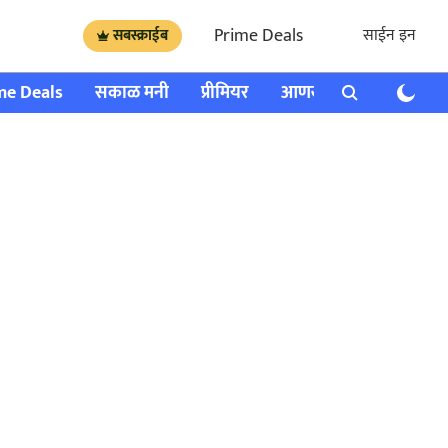
Prime Deals
साईन इन
सबस्क्राईब
me Deals
सकाळ मनी
प्रीमियर
आणखी
राशी भविष्य