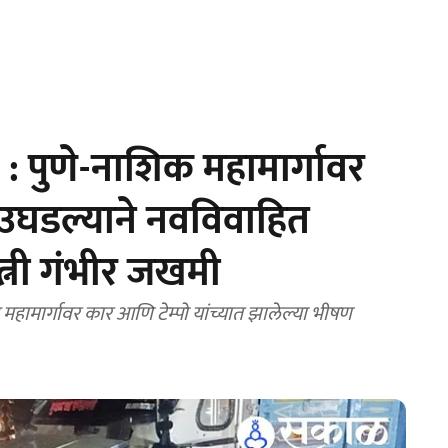
 पुणे-नाशिक महामार्गावर
घडल्याने नवविवाहित
पत्नी गंभीर जखमी
य महामार्गावर कार आणि टेम्पो यांच्यात झालेल्या भीषण