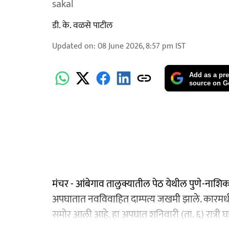
sakal
डी. के. वळसे पाटील
Updated on
:
08 June 2026, 8:57 pm
IST
Add as a pre
source on G
मंचर - आंबेगाव तालुक्यातील पेठ येथील पुणे-नाशिक र
अपघातात नवविवाहित दाम्पत्य जखमी झाले. कारमधील 
समोर आली आहे. हा अपघात शनिवारी (ता. ६) रात्री घ