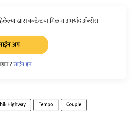
ेल्या खास कन्टेन्टचा मिळवा अमर्याद ॲक्सेस
साईन अप
आहात ?
साईन इन
hik Highway
Tempo
Couple