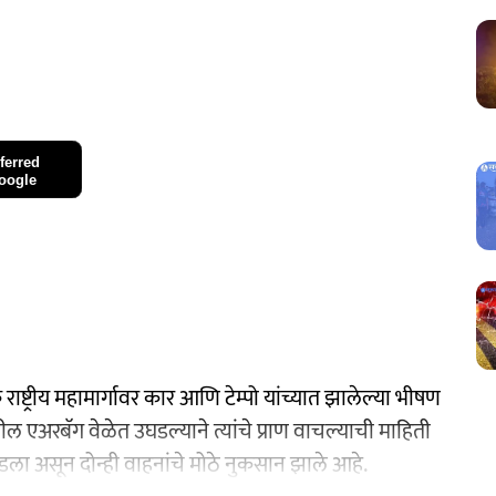
ferred
oogle
ाष्ट्रीय महामार्गावर कार आणि टेम्पो यांच्यात झालेल्या भीषण
एअरबॅग वेळेत उघडल्याने त्यांचे प्राण वाचल्याची माहिती
डला असून दोन्ही वाहनांचे मोठे नुकसान झाले आहे.