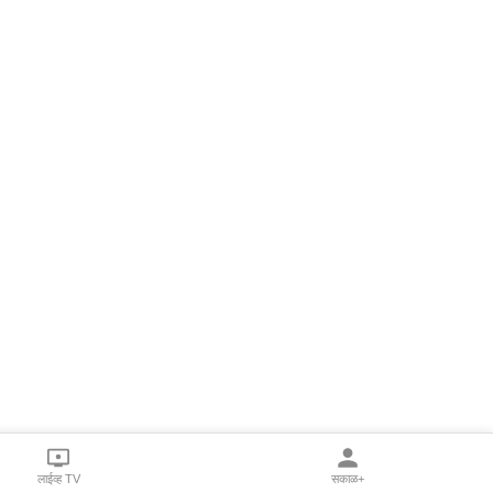
लाईव्ह TV
सकाळ+