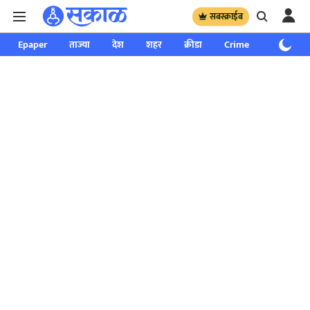
सबस्क्राईब
Epaper
ताज्या
देश
शहर
क्रीडा
Crime
साप्ताहिक