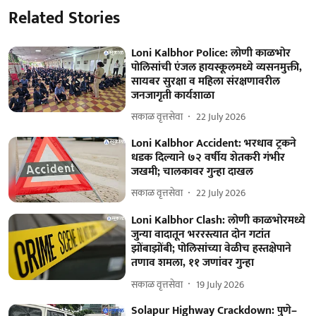
Related Stories
Loni Kalbhor Police: लोणी काळभोर
पोलिसांची एंजल हायस्कूलमध्ये व्यसनमुक्ती,
सायबर सुरक्षा व महिला संरक्षणावरील
जनजागृती कार्यशाळा
सकाळ वृत्तसेवा
22 July 2026
Loni Kalbhor Accident: भरधाव ट्रकने
धडक दिल्याने ७२ वर्षीय शेतकरी गंभीर
जखमी; चालकावर गुन्हा दाखल
सकाळ वृत्तसेवा
22 July 2026
Loni Kalbhor Clash: लोणी काळभोरमध्ये
जुन्या वादातून भररस्त्यात दोन गटांत
झोंबाझोंबी; पोलिसांच्या वेळीच हस्तक्षेपाने
तणाव शमला, ११ जणांवर गुन्हा
सकाळ वृत्तसेवा
19 July 2026
Solapur Highway Crackdown: पुणे–