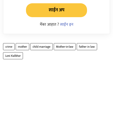
साईन अप
मेंबर आहात ?
साईन इन
crime
mother
child marriage
Mother-in-law
father in law
Loni Kalbhor