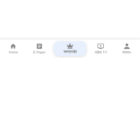
सबस्क्राईब
Home
E-Paper
लाईव्ह TV
सकाळ+
⌄
Marathi News
⌄
About Esakal