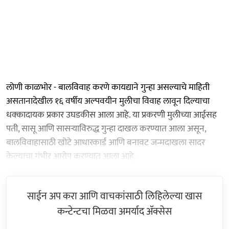
लोणी काळभोर - बालविवाह करणे कायद्याने गुन्हा असल्याचे माहिती
असतानादेखील १६ वर्षीय अल्पवयीन मुलीचा विवाह लावून दिल्याचा
धक्कादायक प्रकार उघडकीस आला आहे. या प्रकरणी मुलीच्या आईसह
पती, सासू आणि सासऱ्याविरुद्ध गुन्हा दाखल करण्यात आला असून,
बालविवाहासाठी खोटे आधारकार्ड आणि बनावट जन्मदाखला सादर
केल्याचा गंभीर आरोप करण्यात आला आहे.
साईन अप करा आणि वाचकांसाठी लिहिलेल्या खास
कन्टेन्टचा मिळवा अमर्याद ॲक्सेस