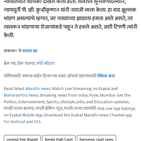
न्यायालयात याचिका दाखल केली होती. यावरील सुनावणीदरम्यान,
न्यायमूर्ती पी. व्ही. कुन्हीकृष्णन यांनी नाराजी व्यक्त केला. हा वाद क्षुल्लक
भांडण असल्याचे म्हणत, जर नारळाच्या झाडाला हसता आले असते, तर
त्यावरून भांडणाऱ्या शेजाऱ्यांकडे पाहून ते हसले असते, अशी टिपणी त्यांनी
केली.
सकाळ+ चे
सदस्य व्हा
ब्रेक घ्या, डोकं चालवा,
कोडे सोडवा
!
शॉपिंगसाठी 'सकाळ प्राईम डील्स'च्या भन्नाट ऑफर्स पाहण्यासाठी
क्लिक करा
.
Read latest
Marathi news
, Watch Live Streaming on Esakal and
Maharashtra News
. Breaking news from India, Pune, Mumbai. Get the
Politics, Entertainment, Sports, Lifestyle, Jobs, and Education updates,
मराठी ताज्या बातम्या, मराठी ब्रेकिंग न्यूज, मराठी ताज्या घडामोडी. And Live taja batmya
on Esakal Mobile App. Download the Esakal Marathi news Channel app
for
Android
and
IOS
.
coconut tree dispute
Kerala High Court
humorous court cases