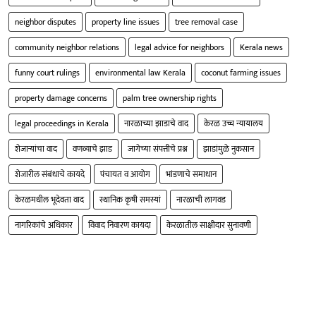
neighbor disputes
property line issues
tree removal case
community neighbor relations
legal advice for neighbors
Kerala news
funny court rulings
environmental law Kerala
coconut farming issues
property damage concerns
palm tree ownership rights
legal proceedings in Kerala
नारळाच्या झाडाचे वाद
केरळ उच्च न्यायालय
शेजाऱ्यांचा वाद
वणव्याचे झाड
जागेच्या संपत्तीचे प्रश्न
झाडांमुळे नुकसान
शेजारील संबंधाचे कायदे
पंचायत व आयोग
भांडणाचे समाधान
केरळमधील भूदेवता वाद
स्थानिक कृषी समस्यां
नारळाची लागवड
नागरिकांचे अधिकार
विवाद निवारण कायदा
केरळातील साक्षीदार सुनावणी