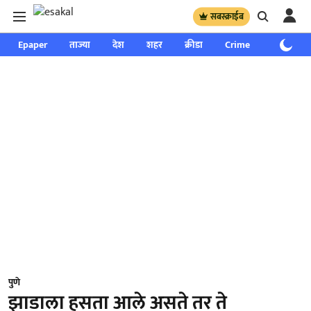
सबस्क्राईब
Epaper
ताज्या
देश
शहर
क्रीडा
Crime
साप्ताहिक
पुणे
झाडाला हसता आले असते तर ते