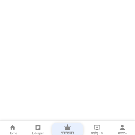
सबस्क्राईब
Home
E-Paper
लाईव्ह TV
सकाळ+