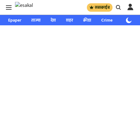
सबस्क्राईब
Epaper
ताज्या
देश
शहर
क्रीडा
Crime
साप्ताहिक