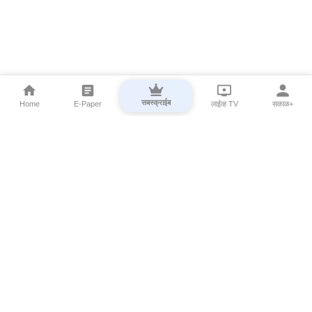
सबस्क्राईब
Home
E-Paper
लाईव्ह TV
सकाळ+
⌄
Marathi News
⌄
About Esakal
⌄
Digital Products