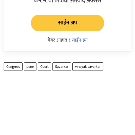
कन्टेन्टचा मिळवा अमर्याद ॲक्सेस
साईन अप
मेंबर आहात ?
साईन इन
Congress
pune
Court
Savarkar
vinayak savarkar