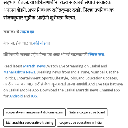
सहभाग घेतला. या प्रशिक्षणार्थींना राज्य सहकारी संघाचे संचालक
धनंजय शेडगे, अपर निबंधक राजेंद्रकुमार दराडे, जिल्हा उपनिबंधक
संजयकुमार सुद्रीक आदींनी शुभेच्छा दिल्या.
सकाळ+ चे
सदस्य व्हा
ब्रेक घ्या, डोकं चालवा,
कोडे सोडवा
!
शॉपिंगसाठी 'सकाळ प्राईम डील्स'च्या भन्नाट ऑफर्स पाहण्यासाठी
क्लिक करा
.
Read latest
Marathi news
, Watch Live Streaming on Esakal and
Maharashtra News
. Breaking news from India, Pune, Mumbai. Get the
Politics, Entertainment, Sports, Lifestyle, Jobs, and Education updates,
मराठी ताज्या बातम्या, मराठी ब्रेकिंग न्यूज, मराठी ताज्या घडामोडी. And Live taja batmya
on Esakal Mobile App. Download the Esakal Marathi news Channel app
for
Android
and
IOS
.
cooperative management diploma exam
Satara cooperative board
Maharashtra cooperative training
cooperative education in India