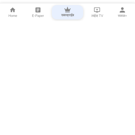
सबस्क्राईब
Home
E-Paper
लाईव्ह TV
सकाळ+
⌄
Marathi News
⌄
About Esakal
⌄
Digital Products
⌄
Sakal Programs
⌄
Print Products