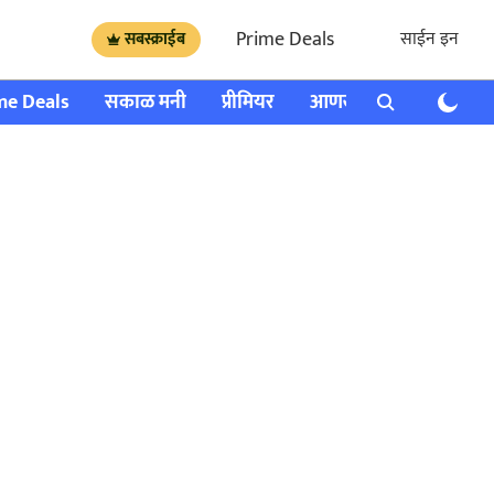
Prime Deals
साईन इन
सबस्क्राईब
me Deals
सकाळ मनी
प्रीमियर
आणखी
राशी भविष्य