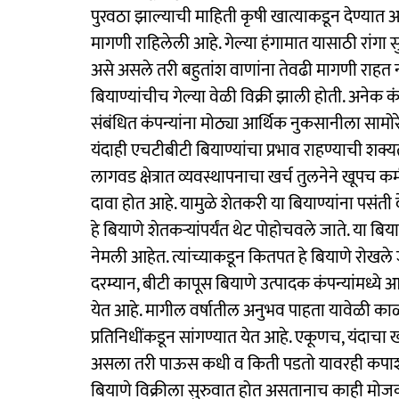
पुरवठा झाल्याची माहिती कृषी खात्याकडून देण्यात आ
मागणी राहिलेली आहे. गेल्या हंगामात यासाठी रांगा स
असे असले तरी बहुतांश वाणांना तेवढी मागणी राहत नाही
बियाण्यांचीच गेल्या वेळी विक्री झाली होती. अनेक क
संबंधित कंपन्यांना मोठ्या आर्थिक नुकसानीला सामोर
यंदाही एचटीबीटी बियाण्यांचा प्रभाव राहण्याची श
लागवड क्षेत्रात व्यवस्थापनाचा खर्च तुलनेने खूपच क
दावा होत आहे. यामुळे शेतकरी या बियाण्यांना पसंती 
हे बियाणे शेतकऱ्यांपर्यंत थेट पोहोचवले जाते. या बिय
नेमली आहेत. त्यांच्याकडून कितपत हे बियाणे रोखले ज
दरम्यान, बीटी कापूस बियाणे उत्पादक कंपन्यांमध्ये
येत आहे. मागील वर्षातील अनुभव पाहता यावेळी काळ
प्रतिनिधींकडून सांगण्यात येत आहे. एकूणच, यंदाचा
असला तरी पाऊस कधी व किती पडतो यावरही कपाशीचे क
बियाणे विक्रीला सुरुवात होत असतानाच काही मोजक्