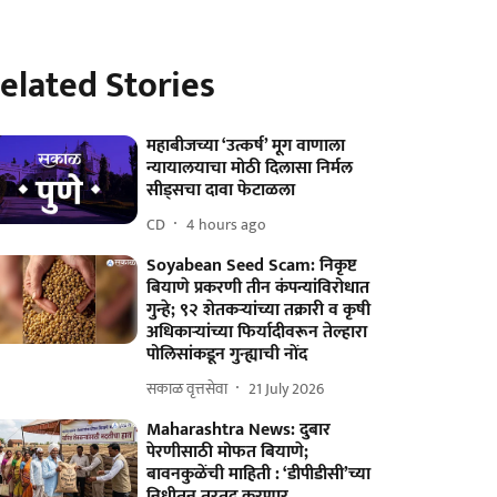
elated Stories
महाबीजच्या ‘उत्कर्ष’ मूग वाणाला
न्यायालयाचा मोठी दिलासा निर्मल
सीड्सचा दावा फेटाळला
CD
4 hours ago
Soyabean Seed Scam: निकृष्ट
बियाणे प्रकरणी तीन कंपन्यांविरोधात
गुन्हे; ९२ शेतकऱ्यांच्या तक्रारी व कृषी
अधिकाऱ्यांच्या फिर्यादीवरून तेल्हारा
पोलिसांकडून गुन्ह्याची नोंद
सकाळ वृत्तसेवा
21 July 2026
Maharashtra News: दुबार
पेरणीसाठी मोफत बियाणे;
बावनकुळेंची माहिती : ‘डीपीडीसी’च्या
निधीतून तरतूद करणार