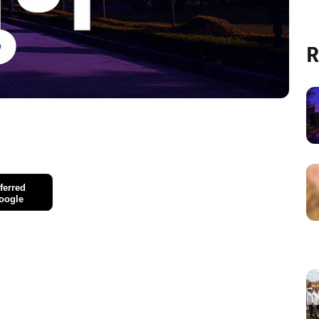
R
ferred
oogle