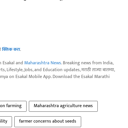
ठी
क्लिक करा
.
n Esakal and
Maharashtra News
. Breaking news from India,
, Lifestyle, Jobs, and Education updates, मराठी ताज्या बातम्या,
aja batmya on Esakal Mobile App. Download the Esakal Marathi
ton farming
Maharashtra agriculture news
lity
farmer concerns about seeds