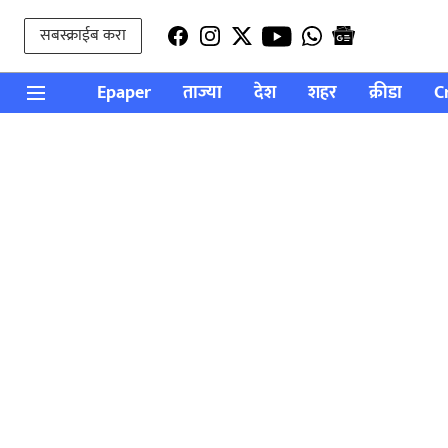
सबस्क्राईब करा
Epaper
ताज्या
देश
शहर
क्रीडा
C