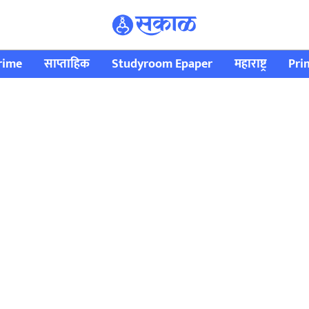
rime
साप्ताहिक
Studyroom Epaper
महाराष्ट्र
Pri