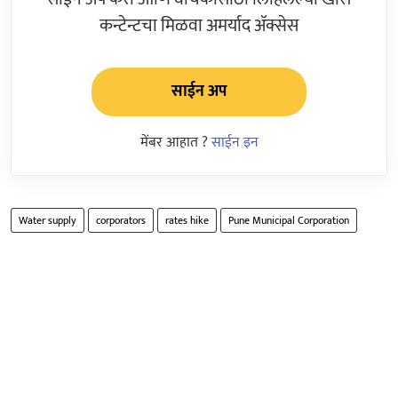
कन्टेन्टचा मिळवा अमर्याद ॲक्सेस
साईन अप
मेंबर आहात ?
साईन इन
Water supply
corporators
rates hike
Pune Municipal Corporation