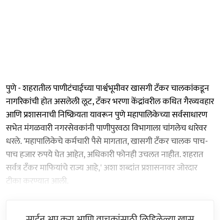
पुणे - शहरातील पाणीटंचाईच्या पार्श्वभूमीवर खासगी टँकर चालकांकडून
नागरिकांची होत असलेली लूट, टँकर भरणा केंद्रांवरील कथित गैरव्यवहार
आणि प्रशासनाची निष्क्रियता यावरून पुणे महापालिकेच्या सर्वसाधारण
सभेत मंगळवारी नगरसेवकांनी पाणीपुरवठा विभागाला चांगलेच धारेवर
धरले. 'महापालिकेचे कर्मचारी पैसे मागतात, खासगी टँकर चालक पाच-
पाच हजार रुपये घेत आहेत, अधिकारी फोनही उचलत नाहीत. शहरात
सर्वत्र टँकर माफियांचे राज्य आहे,' अशा शब्दांत प्रशासनावर जोरदार
टीका करण्यात आली.
साईन अप करा आणि वाचकांसाठी लिहिलेल्या खास