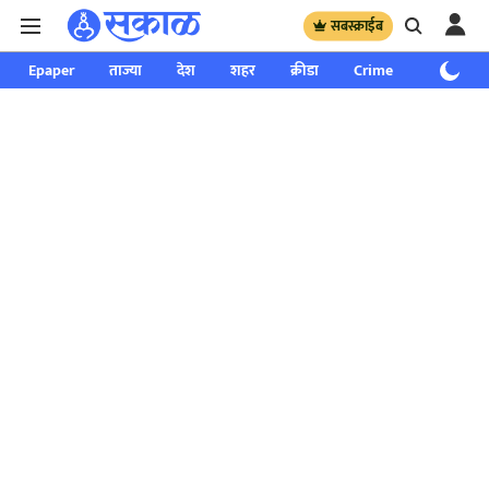
सबस्क्राईब
Epaper
ताज्या
देश
शहर
क्रीडा
Crime
साप्ताहिक