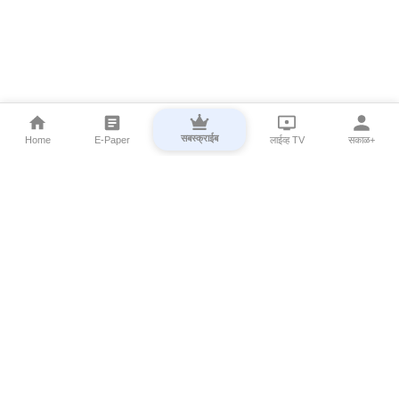
सबस्क्राईब
Home
E-Paper
लाईव्ह TV
सकाळ+
⌄
Marathi News
⌄
About Esakal