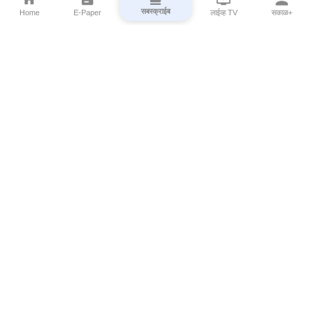
सबस्क्राईब
Home
E-Paper
लाईव्ह TV
सकाळ+
⌄
Marathi News
⌄
About Esakal
⌄
Digital Products
⌄
Sakal Programs
⌄
Print Products