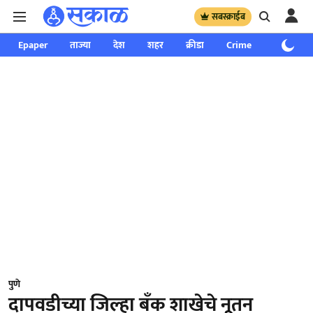
सबस्क्राईब
Epaper
ताज्या
देश
शहर
क्रीडा
Crime
साप्ताहिक
पुणे
दापवडीच्या जिल्हा बँक शाखेचे नूतन