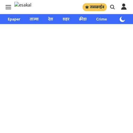
सबस्क्राईब
Epaper
ताज्या
देश
शहर
क्रीडा
Crime
साप्ताहिक