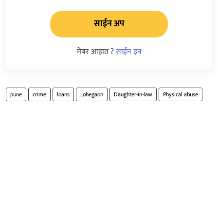
साईन अप
मेंबर आहात ?
साईन इन
pune
crime
loans
Lohegaon
Daughter-in-law
Physical abuse