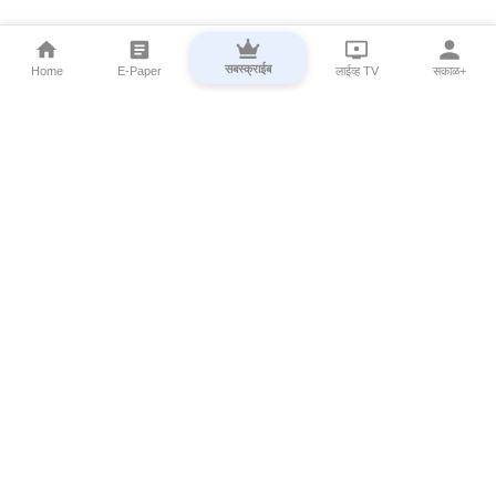
सबस्क्राईब
Home
E-Paper
लाईव्ह TV
सकाळ+
⌄
Marathi News
⌄
About Esakal
⌄
Digital Products
⌄
Sakal Programs
⌄
Print Products