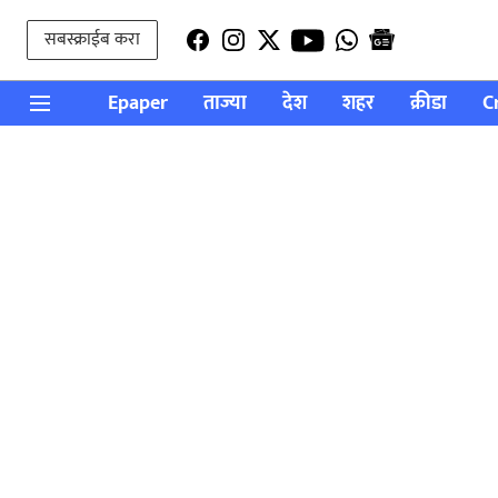
सबस्क्राईब करा
Epaper
ताज्या
देश
शहर
क्रीडा
C