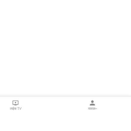
लाईव्ह TV
सकाळ+