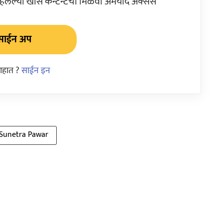
ेल्या खास कन्टेन्टचा मिळवा अमर्याद ॲक्सेस
साईन अप
आहात ?
साईन इन
Sunetra Pawar