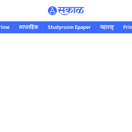
rime
साप्ताहिक
Studyroom Epaper
महाराष्ट्र
Pri