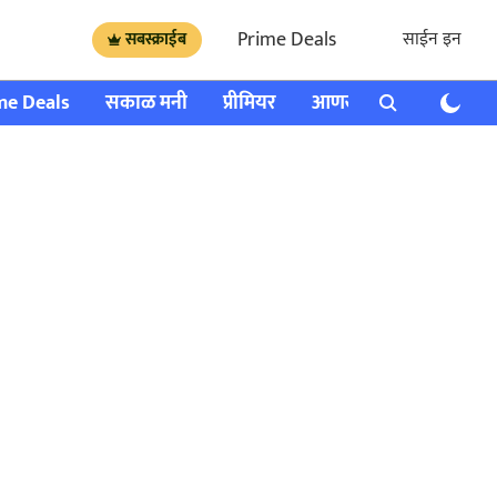
Prime Deals
साईन इन
सबस्क्राईब
me Deals
सकाळ मनी
प्रीमियर
आणखी
राशी भविष्य