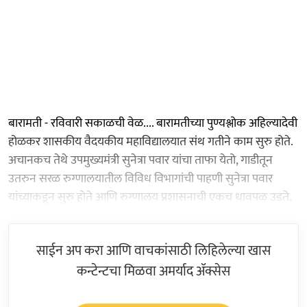
बारामती - रविवारी सकाळची वेळ.... बारामतीच्या पुण्यश्लोक अहिल्यादेवी
होळकर शासकीय वैदयकीय महाविद्यालयात संथ गतीने काम सुरु होते.
अचानकच तेथे उपमुख्यमंत्री सुनेत्रा पवार यांचा ताफा येतो, गाडीतून
उतरुन सरळ रुग्णालयातील विविध विभागांची पाहणी सुनेत्रा पवार
यांच्याकडून सुरु होते आणि रुग्णालय प्रशासनाची एकच धावपळ उडते.
साईन अप करा आणि वाचकांसाठी लिहिलेल्या खास
कन्टेन्टचा मिळवा अमर्याद ॲक्सेस