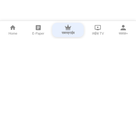
सबस्क्राईब
Home
E-Paper
लाईव्ह TV
सकाळ+
⌄
Marathi News
⌄
About Esakal
⌄
Digital Products
⌄
Sakal Programs