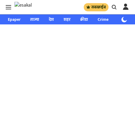
सबस्क्राईब
Epaper
ताज्या
देश
शहर
क्रीडा
Crime
साप्ताहिक