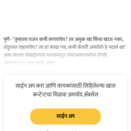
पुणे - ‘तुम्‍हाला वजन कमी करायचेय? तर अमुक खा किंवा खाऊ नका,
तंदुरुस्त राहायचेय? तर हा काढा प्‍या, कमी कॅलरी असलेले हे पदार्थ खा’
असा सल्‍ला मोबाईलच्या माध्‍यमातून समाजमाध्‍यमांवर देणारे
आरोग्‍यतज्‍ज्ञ उदंड झाले आहेत.
साईन अप करा आणि वाचकांसाठी लिहिलेल्या खास
कन्टेन्टचा मिळवा अमर्याद ॲक्सेस
साईन अप