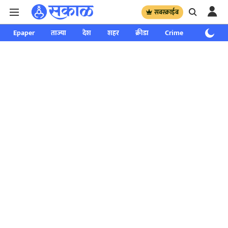
सबस्क्राईब
Epaper
ताज्या
देश
शहर
क्रीडा
Crime
साप्ताहिक