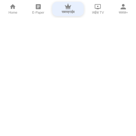
सबस्क्राईब
Home
E-Paper
लाईव्ह TV
सकाळ+
⌄
Marathi News
⌄
About Esakal
⌄
Digital Products
⌄
Sakal Programs
⌄
Print Products