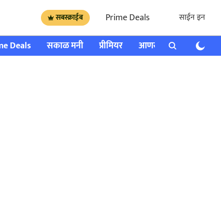
Prime Deals
साईन इन
सबस्क्राईब
me Deals
सकाळ मनी
प्रीमियर
आणखी
राशी भविष्य