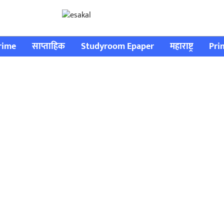
rime
साप्ताहिक
Studyroom Epaper
महाराष्ट्र
Pri