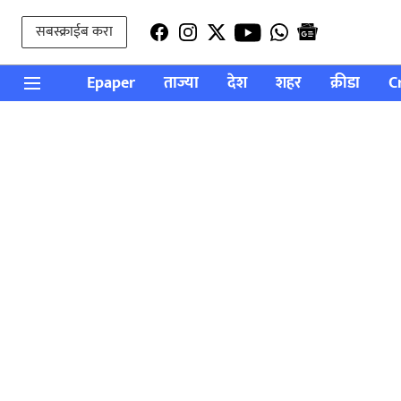
सबस्क्राईब करा
Epaper
ताज्या
देश
शहर
क्रीडा
C