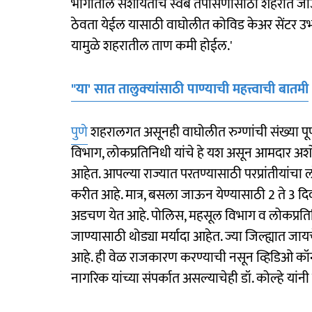
भागातील संशयितांचे स्वॅब तपासणीसाठी शहरात जाऊ 
ठेवता येईल यासाठी वाघोलीत कोविड केअर सेंटर उ
यामुळे शहरातील ताण कमी होईल.'
"या' सात तालुक्‍यांसाठी पाण्याची महत्त्वाची बातमी
पुणे
शहरालगत असूनही वाघोलीत रुग्णांची संख्या पूर्णप
विभाग, लोकप्रतिनिधी यांचे हे यश असून आमदार अशोक
आहेत. आपल्या राज्यात परतण्यासाठी परप्रांतीयांचा लों
करीत आहे. मात्र, बसला जाऊन येण्यासाठी 2 ते 3
अडचण येत आहे. पोलिस, महसूल विभाग व लोकप्रतिनिधी
जाण्यासाठी थोड्या मर्यादा आहेत. ज्या जिल्ह्यात ज
आहे. ही वेळ राजकारण करण्याची नसून व्हिडिओ कॉन्फ
नागरिक यांच्या संपर्कात असल्याचेही डॉ. कोल्हे यांनी स