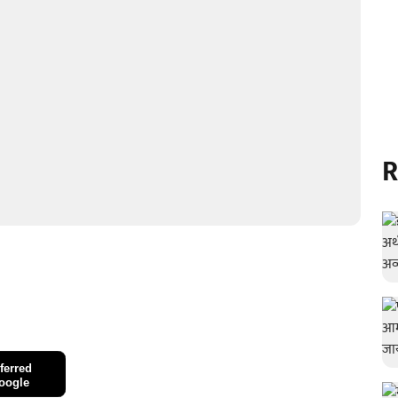
R
ferred
oogle