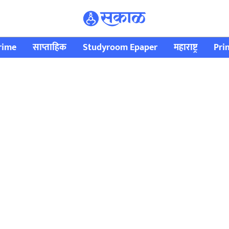
rime
साप्ताहिक
Studyroom Epaper
महाराष्ट्र
Pri