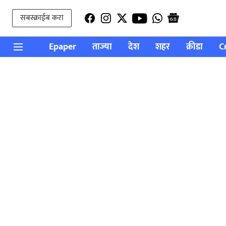
सबस्क्राईब करा
Epaper
ताज्या
देश
शहर
क्रीडा
C