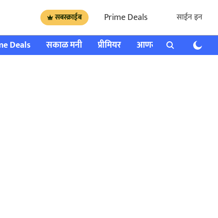
Prime Deals
साईन इन
सबस्क्राईब
me Deals
सकाळ मनी
प्रीमियर
आणखी
राशी भविष्य