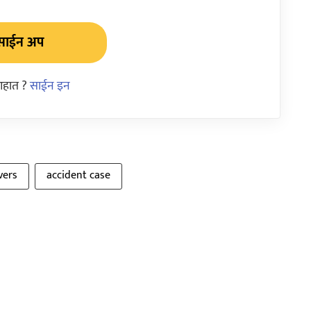
साईन अप
आहात ?
साईन इन
vers
accident case