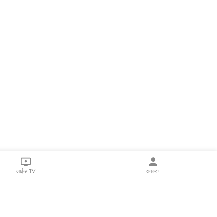
लाईव्ह TV
सकाळ+