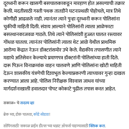
दूरध्वनी करून खासगी बसचालकाकडून मारहाण होत असल्याची तक्रार
केली. मदतीसाठी गस्ती पथक तातडीने घटनास्थळी पोहोचले, मात्र तिथे
कोणीही आढळले नाही. त्यानंतर त्याने पुन्हा दूरध्वनी करून पोलिसांना
चुकीची माहिती दिली. संशय आल्याने पोलिसांनी त्याला आळेफाटा
बसस्थानकाजवळ गाठले. तिथे त्याने पोलिसांशी हुज्जत घालत रस्त्यावर
गोंधळ घातला. त्यानंतर पोलिसांनी त्याला थेट आळे येथील प्राथमिक
आरोग्य केंद्रात नेऊन डॉक्टरांसमोर उभे केले. वैद्यकीय तपासणीत त्याने
मद्याचे अतिसेवन केल्याचे प्रमाणपत्र डॉक्टरांनी पोलिसांच्या हाती दिले.
दारू पिऊन विनाक्रमांक वाहन चालवणे आणि पोलिसांना खोटी माहिती
देऊन शासकीय यंत्रणेची दिशाभूल केल्याप्रकरणी त्याच्यावर गुन्हा दाखल
करण्यात आला आहे. पोलिस निरीक्षक विश्‍वास जाधव यांच्या
मार्गदर्शनाखाली हवालदार पोपट कोकाटे पुढील तपास करत आहेत.
सकाळ+ चे
सदस्य व्हा
ब्रेक घ्या, डोकं चालवा,
कोडे सोडवा
!
शॉपिंगसाठी 'सकाळ प्राईम डील्स'च्या भन्नाट ऑफर्स पाहण्यासाठी
क्लिक करा
.