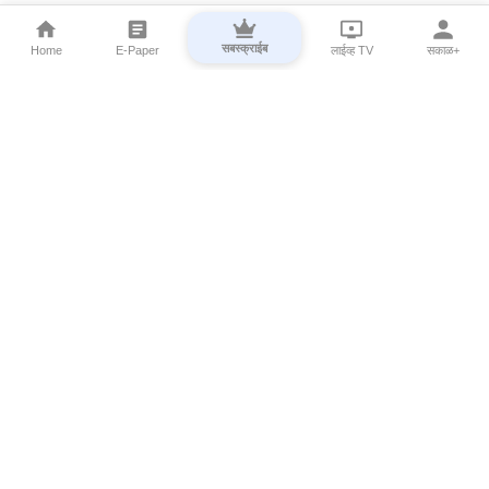
सबस्क्राईब
Home
E-Paper
लाईव्ह TV
सकाळ+
⌄
Marathi News
⌄
About Esakal
⌄
Digital Products
⌄
Sakal Programs
⌄
Print Products