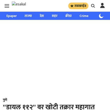
सबस्क्राईब
Epaper
ताज्या
देश
शहर
क्रीडा
Crime
साप्ताहिक
पुणे
''डायल ११२'' वर खोटी तक्रार महागात