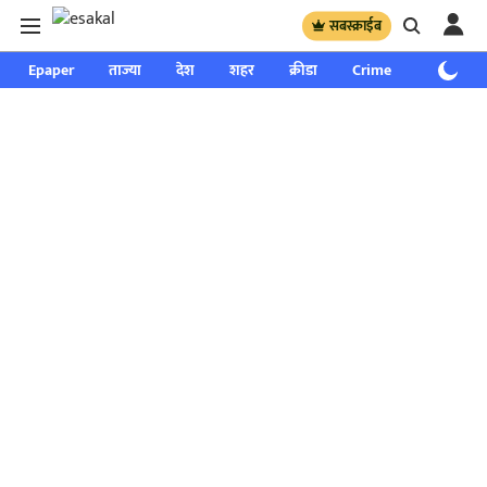
सबस्क्राईब
Epaper
ताज्या
देश
शहर
क्रीडा
Crime
साप्ताहिक