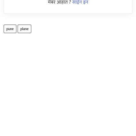
मेंबर आहात ?
साईन इन
pune
plane