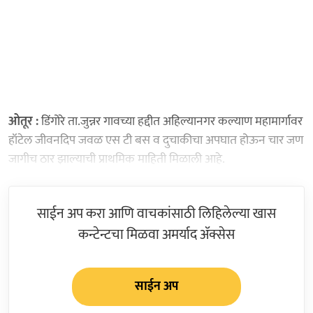
ओतूर :
डिंगोरे ता.जुन्नर गावच्या हद्दीत अहिल्यानगर कल्याण महामार्गावर
हॉटेल जीवनदिप जवळ एस टी बस व दुचाकीचा अपघात होऊन चार जण
जागीच ठार झाल्याची प्राथमिक माहिती मिळाली आहे.
साईन अप करा आणि वाचकांसाठी लिहिलेल्या खास
कन्टेन्टचा मिळवा अमर्याद ॲक्सेस
साईन अप