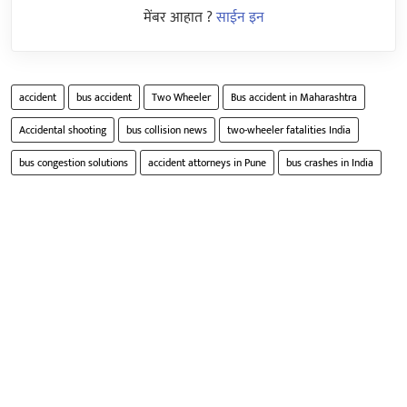
मेंबर आहात ?
साईन इन
accident
bus accident
Two Wheeler
Bus accident in Maharashtra
Accidental shooting
bus collision news
two-wheeler fatalities India
bus congestion solutions
accident attorneys in Pune
bus crashes in India