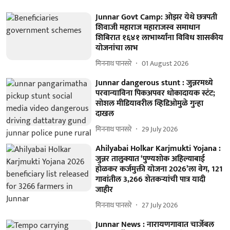
Junnar Govt Camp: ओझर येथे छत्रपती
शिवाजी महाराज महाराजस्व समाधान
शिबिरात १६४१ लाभार्थ्यांना विविध शासकीय
योजनांचा लाभ
मिननाथ पानसरे
01 August 2026
Junnar dangerous stunt : जुन्नरमध्ये
परवान्याविना पिकअपवर धोकादायक स्टंट;
सोशल मीडियावरील व्हिडिओमुळे गुन्हा
दाखल
मिननाथ पानसरे
29 July 2026
Ahilyabai Holkar Karjmukti Yojana :
जुन्नर तालुक्यात ‘पुण्यशोक अहिल्याबाई
होळकर कर्जमुक्ती योजना 2026’ला वेग, 121
गावांतील 3,266 शेतकऱ्यांची पात्र यादी
जाहीर
मिननाथ पानसरे
27 July 2026
Junnar News : नारायणगावात चार्जेबल