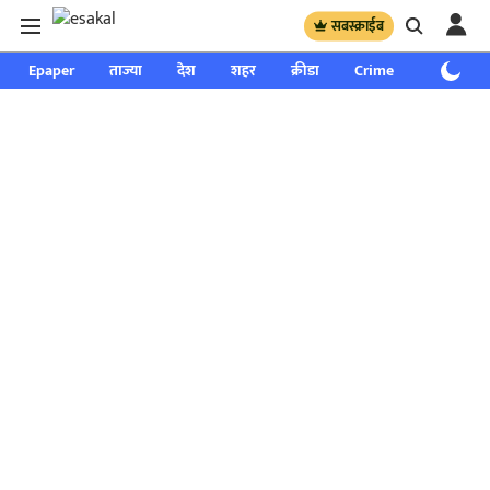
सबस्क्राईब
Epaper
ताज्या
देश
शहर
क्रीडा
Crime
साप्ताहिक