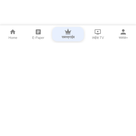
सबस्क्राईब
Home
E-Paper
लाईव्ह TV
सकाळ+
⌄
Marathi News
⌄
About Esakal
⌄
Digital Products