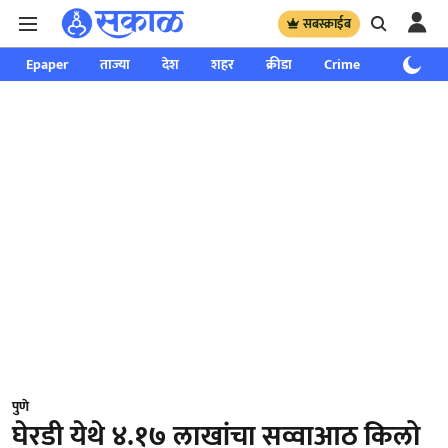
सबस्क्राईब
Epaper
ताज्या
देश
शहर
क्रीडा
Crime
साप्ताहिक
पुणे
घेरडी येथे ४.१७ लाखांचा सव्वाआठ किलो