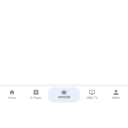
सबस्क्राईब
Home
E-Paper
लाईव्ह TV
सकाळ+