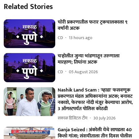
Related Stories
चोरी प्रकरणातील फरार ट्रकचालकाला ९
वर्षांनी अटक
CD
13 hours ago
चऱ्होलीत जुन्या भांडणातून तरुणाला
मारहाण; तिघांना अटक
CD
05 August 2026
Nashik Land Scam : 'म्हाडा' फसवणूक
प्रकरणात मंडल अधिकाऱ्यांना अटक; बनावट
नकाशे, फेरफार नोंदी मंजूर केल्याचा आरोप,
3 ऑगस्टपर्यंत पोलिस कोठडी
सकाळ डिजिटल टीम
30 July 2026
Ganja Seized : अंकोली येथे सापडला 40
किलो गांजा; संशयीताला तीन दिवस पोलीस