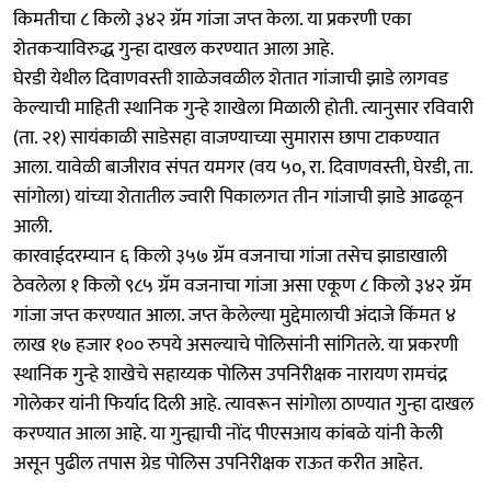
किमतीचा ८ किलो ३४२ ग्रॅम गांजा जप्त केला. या प्रकरणी एका
शेतकऱ्याविरुद्ध गुन्हा दाखल करण्यात आला आहे.
घेरडी येथील दिवाणवस्ती शाळेजवळील शेतात गांजाची झाडे लागवड
केल्याची माहिती स्थानिक गुन्हे शाखेला मिळाली होती. त्यानुसार रविवारी
(ता. २१) सायंकाळी साडेसहा वाजण्याच्या सुमारास छापा टाकण्यात
आला. यावेळी बाजीराव संपत यमगर (वय ५०, रा. दिवाणवस्ती, घेरडी, ता.
सांगोला) यांच्या शेतातील ज्वारी पिकालगत तीन गांजाची झाडे आढळून
आली.
कारवाईदरम्यान ६ किलो ३५७ ग्रॅम वजनाचा गांजा तसेच झाडाखाली
ठेवलेला १ किलो ९८५ ग्रॅम वजनाचा गांजा असा एकूण ८ किलो ३४२ ग्रॅम
गांजा जप्त करण्यात आला. जप्त केलेल्या मुद्देमालाची अंदाजे किंमत ४
लाख १७ हजार १०० रुपये असल्याचे पोलिसांनी सांगितले. या प्रकरणी
स्थानिक गुन्हे शाखेचे सहाय्यक पोलिस उपनिरीक्षक नारायण रामचंद्र
गोलेकर यांनी फिर्याद दिली आहे. त्यावरून सांगोला ठाण्यात गुन्हा दाखल
करण्यात आला आहे. या गुन्ह्याची नोंद पीएसआय कांबळे यांनी केली
असून पुढील तपास ग्रेड पोलिस उपनिरीक्षक राऊत करीत आहेत.