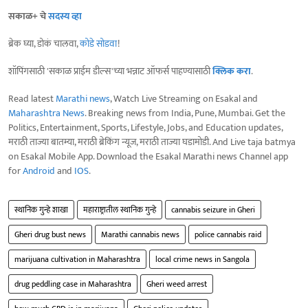
सकाळ+ चे
सदस्य व्हा
ब्रेक घ्या, डोकं चालवा,
कोडे सोडवा
!
शॉपिंगसाठी 'सकाळ प्राईम डील्स'च्या भन्नाट ऑफर्स पाहण्यासाठी
क्लिक करा
.
Read latest
Marathi news
, Watch Live Streaming on Esakal and
Maharashtra News
. Breaking news from India, Pune, Mumbai. Get the
Politics, Entertainment, Sports, Lifestyle, Jobs, and Education updates,
मराठी ताज्या बातम्या, मराठी ब्रेकिंग न्यूज, मराठी ताज्या घडामोडी. And Live taja batmya
on Esakal Mobile App. Download the Esakal Marathi news Channel app
for
Android
and
IOS
.
स्थानिक गुन्हे शाखा
महाराष्ट्रातील स्थानिक गुन्हे
cannabis seizure in Gheri
Gheri drug bust news
Marathi cannabis news
police cannabis raid
marijuana cultivation in Maharashtra
local crime news in Sangola
drug peddling case in Maharashtra
Gheri weed arrest