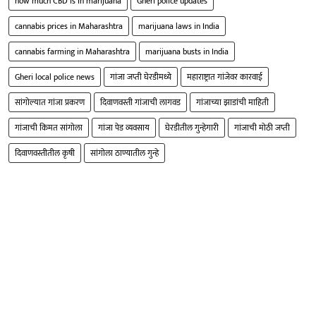
how much CBD is in marijuana
Gheri police updates
cannabis prices in Maharashtra
marijuana laws in India
cannabis farming in Maharashtra
marijuana busts in India
Gheri local police news
गांजा जप्ती घेरडीमध्ये
महाराष्ट्रात गांजेवर कारवाई
सांगोल्यात गांजा प्रकरण
दिवाणवस्ती गांजाची लागवड
गांजाच्या झाडांची माहिती
गांजाची किमत सांगोला
गांजा पेड व्यवसाय
घेरडीतील गुन्हेगारी
गांजाची मोठी जप्ती
दिवाणवस्तीतील कृषी
सांगोला ठाण्यातील गुन्हे