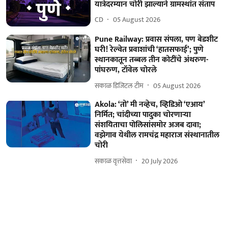
यात्रेदरम्यान चोरी झाल्याने ग्रामस्थांत संताप
CD
05 August 2026
Pune Railway: प्रवास संपला, पण बेडशीट
घरी! रेल्वेत प्रवाशांची ‘हातसफाई’; पुणे
स्थानकातून तब्बल तीन कोटींचे अंथरुण-
पांघरुण, टॉवेल चोरले
सकाळ डिजिटल टीम
05 August 2026
Akola: ‘तो’ मी नव्हेच, व्हिडिओ ‘एआय’
निर्मित; चांदीच्या पादुका चोरणाऱ्या
संशयिताचा पोलिसांसमोर अजब दावा;
वझेगाव येथील रामचंद्र महाराज संस्थानातील
चोरी
सकाळ वृत्तसेवा
20 July 2026