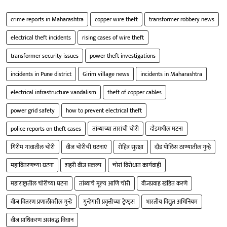
crime reports in Maharashtra
copper wire theft
transformer robbery news
electrical theft incidents
rising cases of wire theft
transformer security issues
power theft investigations
incidents in Pune district
Girim village news
incidents in Maharashtra
electrical infrastructure vandalism
theft of copper cables
power grid safety
how to prevent electrical theft
police reports on theft cases
तांब्याच्या तारांची चोरी
दौंडमधील घटना
गिरीम गावातील चोरी
वीज चोरीची घटनाएं
रोहित्र सुरक्षा
दौंड पोलिस ठाण्यातील गुन्हे
महावितरणच्या घटना
शहरी वीज प्रकल्प
चोरां विरोधात कार्यवाही
महाराष्ट्रातील चोरीच्या घटना
तांब्याचे मूल्य आणि चोरी
वीजप्रवाह खंडित करणे
वीज वितरण प्रणालीवरील गुन्हे
गुन्हेगारी प्रवृत्तीच्या ट्रेण्ड्स
भारतीय विद्युत अधिनियम
वीज प्राधिकरण असंबद्ध विधान