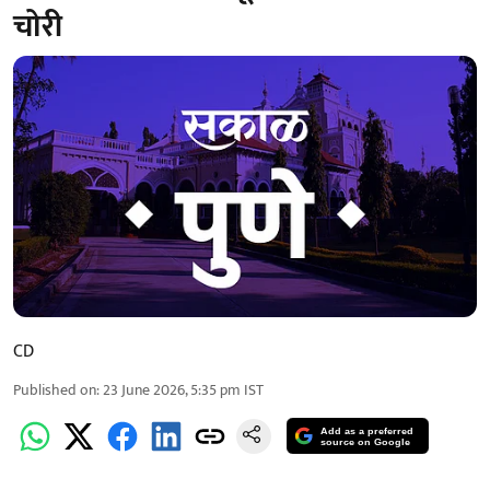
चोरी
CD
Published on
:
23 June 2026, 5:35 pm
IST
Add as a preferred
source on Google