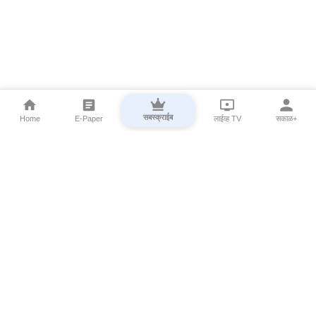
सबस्क्राईब
Home
E-Paper
लाईव्ह TV
सकाळ+
⌄
Marathi News
⌄
About Esakal