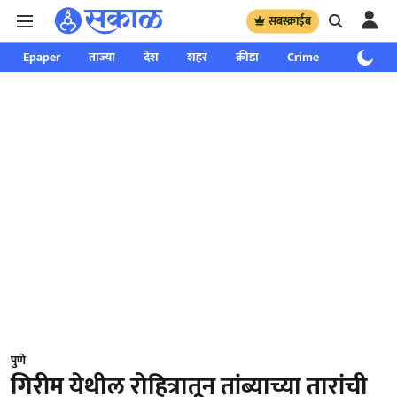
सबस्क्राईब
Epaper
ताज्या
देश
शहर
क्रीडा
Crime
साप्ताहिक
पुणे
गिरीम येथील रोहित्रातून तांब्याच्या तारांची