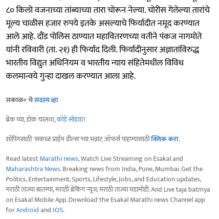
८० किलो वजनाच्या तांब्याच्या तारा चोरून नेल्या. चोरीस गेलेल्या तारांचे
मूल्य चाळीस हजार रुपये इतके असल्याचे फिर्यादीत नमूद करण्यात
आले आहे. दौंड पोलिस ठाण्यात महावितरणच्या वतीने पंकज नागमोते
यांनी रविवारी (ता. २१) ही फिर्याद दिली. फिर्यादीनुसार अज्ञातांविरुद्ध
भारतीय विद्युत अधिनियम व भारतीय न्याय संहितेमधील विविध
कलमान्वये गुन्हा दाखल करण्यात आला आहे.
सकाळ+ चे
सदस्य व्हा
ब्रेक घ्या, डोकं चालवा,
कोडे सोडवा
!
शॉपिंगसाठी 'सकाळ प्राईम डील्स'च्या भन्नाट ऑफर्स पाहण्यासाठी
क्लिक करा
.
Read latest
Marathi news
, Watch Live Streaming on Esakal and
Maharashtra News
. Breaking news from India, Pune, Mumbai. Get the
Politics, Entertainment, Sports, Lifestyle, Jobs, and Education updates,
मराठी ताज्या बातम्या, मराठी ब्रेकिंग न्यूज, मराठी ताज्या घडामोडी. And Live taja batmya
on Esakal Mobile App. Download the Esakal Marathi news Channel app
for
Android
and
IOS
.