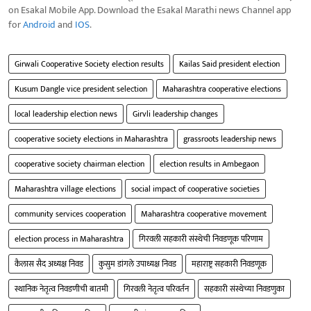
on Esakal Mobile App. Download the Esakal Marathi news Channel app
for
Android
and
IOS
.
Girwali Cooperative Society election results
Kailas Said president election
Kusum Dangle vice president selection
Maharashtra cooperative elections
local leadership election news
Girvli leadership changes
cooperative society elections in Maharashtra
grassroots leadership news
cooperative society chairman election
election results in Ambegaon
Maharashtra village elections
social impact of cooperative societies
community services cooperation
Maharashtra cooperative movement
election process in Maharashtra
गिरवली सहकारी संस्थेची निवडणूक परिणाम
कैलास सैद अध्यक्ष निवड
कुसुम डांगले उपाध्यक्ष निवड
महाराष्ट्र सहकारी निवडणूक
स्थानिक नेतृत्व निवडणीची बातमी
गिरवली नेतृत्व परिवर्तन
सहकारी संस्थेच्या निवडणुका