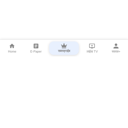
सबस्क्राईब
Home
E-Paper
लाईव्ह TV
सकाळ+
⌄
Marathi News
⌄
About Esakal