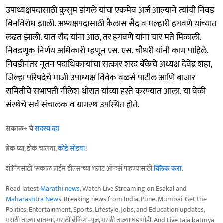
उपाध्यक्षपदासाठी कुसुम डांगले यांचा एकमेव अर्ज आल्याने त्यांची निवड
बिनविरोध झाली. अध्यक्षपदासाठी कैलास सैद व मल्हारी हगवणे यांच्यात
लढत झाली. यात सैद यांना आठ, तर हगवणे यांना चार मते मिळाली.
निवडणूक निर्णय अधिकारी म्हणून एस. एस. चौधरी यांनी काम पाहिले.
निवडीनंतर नूतन पदाधिकाऱ्यांचा सत्कार शरद बँकेचे अध्यक्ष देवेंद्र शहा,
जिल्हा परिषदेचे माजी उपाध्यक्ष विवेक वळसे पाटील आणि बाजार
समितीचे सभापती नीलेश थोरात यांच्या हस्ते करण्यात आला. या वेळी
संस्थेचे सर्व संचालक व ग्रामस्थ उपस्थित होते.
सकाळ+ चे
सदस्य व्हा
ब्रेक घ्या, डोकं चालवा,
कोडे सोडवा
!
शॉपिंगसाठी 'सकाळ प्राईम डील्स'च्या भन्नाट ऑफर्स पाहण्यासाठी
क्लिक करा
.
Read latest
Marathi news
, Watch Live Streaming on Esakal and
Maharashtra News
. Breaking news from India, Pune, Mumbai. Get the
Politics, Entertainment, Sports, Lifestyle, Jobs, and Education updates,
मराठी ताज्या बातम्या, मराठी ब्रेकिंग न्यूज, मराठी ताज्या घडामोडी. And Live taja batmya