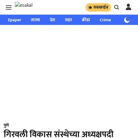
सबस्क्राईब
Epaper
ताज्या
देश
शहर
क्रीडा
Crime
साप्ताहिक
पुणे
गिरवली विकास संस्थेच्या अध्यक्षपदी