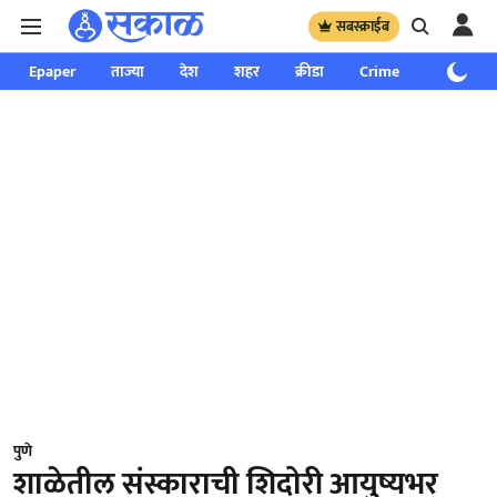
सबस्क्राईब
Epaper
ताज्या
देश
शहर
क्रीडा
Crime
साप्ताहिक
पुणे
शाळेतील संस्काराची शिदोरी आयुष्यभर