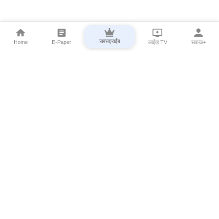
सबस्क्राईब
Home
E-Paper
लाईव्ह TV
सकाळ+
⌄
Marathi News
⌄
About Esakal
⌄
Digital Products
⌄
Sakal Programs