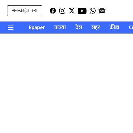
सबस्क्राईब करा
Epaper
ताज्या
देश
शहर
क्रीडा
C