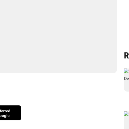
R
ferred
oogle