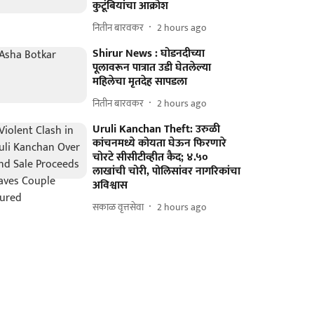
कुटूंबियांचा आक्रोश
नितीन बारवकर
2 hours ago
Shirur News : घोडनदीच्या
पूलावरून पात्रात उडी घेतलेल्या
महिलेचा मृतदेह सापडला
नितीन बारवकर
2 hours ago
Uruli Kanchan Theft: उरुळी
कांचनमध्ये कोयता घेऊन फिरणारे
चोरटे सीसीटीव्हीत कैद; ४.५०
लाखांची चोरी, पोलिसांवर नागरिकांचा
अविश्वास
सकाळ वृत्तसेवा
2 hours ago