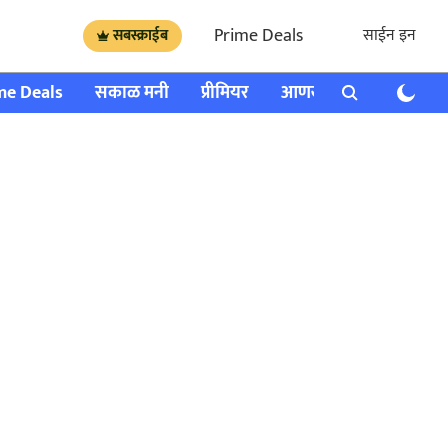
Prime Deals
साईन इन
सबस्क्राईब
me Deals
सकाळ मनी
प्रीमियर
आणखी
राशी भविष्य