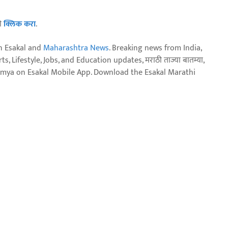
ठी
क्लिक करा
.
n Esakal and
Maharashtra News
. Breaking news from India,
, Lifestyle, Jobs, and Education updates, मराठी ताज्या बातम्या,
aja batmya on Esakal Mobile App. Download the Esakal Marathi