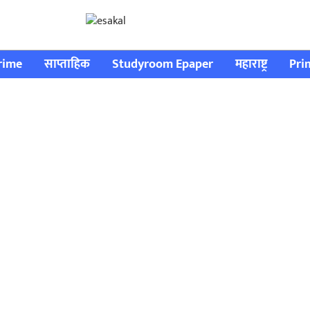
rime
साप्ताहिक
Studyroom Epaper
महाराष्ट्र
Pri