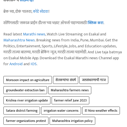
सकाळ+ चे
सदस्य व्हा
ब्रेक घ्या, डोकं चालवा,
कोडे सोडवा
!
शॉपिंगसाठी 'सकाळ प्राईम डील्स'च्या भन्नाट ऑफर्स पाहण्यासाठी
क्लिक करा
.
Read latest
Marathi news
, Watch Live Streaming on Esakal and
Maharashtra News
. Breaking news from India, Pune, Mumbai. Get the
Politics, Entertainment, Sports, Lifestyle, Jobs, and Education updates,
मराठी ताज्या बातम्या, मराठी ब्रेकिंग न्यूज, मराठी ताज्या घडामोडी. And Live taja batmya
on Esakal Mobile App. Download the Esakal Marathi news Channel app
for
Android
and
IOS
.
Monsoon impact on agriculture
शेतकऱ्यांचा संघर्ष
जलसंधारणाची गरज
groundwater extraction ban
Maharashtra farmers news
Krishna river irrigation update
farmer relief June 2023
Satara district farming
irrigation water concerns
El Nino weather effects
farmer organizations protest
Maharashtra irrigation policy