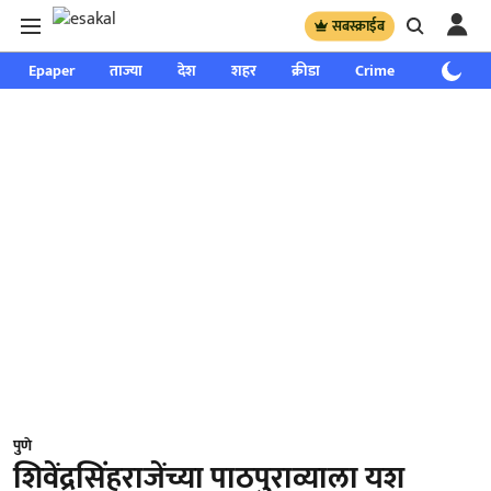
सबस्क्राईब
Epaper
ताज्या
देश
शहर
क्रीडा
Crime
साप्ताहिक
पुणे
शिवेंद्रसिंहराजेंच्या पाठपुराव्याला यश