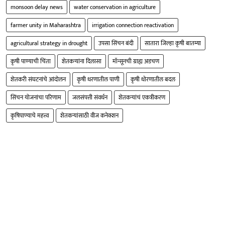
monsoon delay news
water conservation in agriculture
farmer unity in Maharashtra
irrigation connection reactivation
agricultural strategy in drought
उपसा सिंचन बंदी
सातारा जिल्हा कृषी बातम्या
कृषी पाण्याची चिंता
शेतकऱ्यांना दिलासा
मॉन्सूनची ग्राह्य अडचण
शेतकरी संघटनांचे आंदोलन
कृषी धरणातील पाणी
कृषी धोरणातील बदल
सिंचन योजनांचा परिणाम
जलसंपत्ती संवर्धन
शेतकऱ्यांचं एकत्रीकरण
कृषिपाण्याचे महत्त्व
शेतकऱ्यांसाठी वीज कनेक्शन