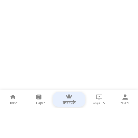
सबस्क्राईब
Home
E-Paper
लाईव्ह TV
सकाळ+