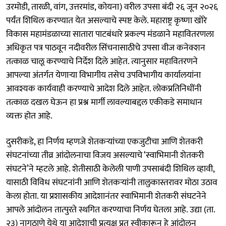
उरमोडी, तारळी, वांग, उत्तरमांड, कोयना) वरील उपसा बंदी २६ जून २०२६
पर्यंत शिथिल करण्यात येत असल्याचे स्पष्ट केले. महाराष्ट्र कृष्णा खोरे
विकास महामंडळाच्या सातारा पाटबंधारे प्रकल्प मंडळाने महावितरणला
अधिकृत पत्र पाठवून नदीवरील सिंचनासाठीचे उपसा वीज कनेक्शन
तत्काळ चालू करण्याचे निर्देश दिले आहेत. त्यानुसार महावितरणने
आपल्या अंतर्गत येणाऱ्या विभागीय तसेच उपविभागीय कार्यालयांना
आवश्यक कार्यवाही करण्याचे आदेश दिले आहेत. लोकप्रतिनिधींनी
तत्काळ दखल घेऊन हा प्रश्न मार्गी लावल्याबद्दल एकीकडे समाधान
व्यक्त होत आहे.
दुसरीकडे, हा निर्णय म्हणजे शेतकऱ्यांच्या एकजुटीचा आणि शेतकरी
संघटनांच्या तीव्र आंदोलनाचा विजय असल्याचे ‘स्वाभिमानी शेतकरी
संघटने’ने म्हटले आहे. शेतीसाठी केलेली पाणी उपसाबंदी शिथिल व्हावी,
यासाठी विविध संघटनांनी आणि शेतकऱ्यांनी तालुकास्तरावर मोठा उठाव
केला होता. या प्रशासकीय आदेशानंतर स्वाभिमानी शेतकरी संघटनेने
आपले आंदोलन तात्पुरते स्थगित करण्याचा निर्णय घेतला आहे. उद्या (ता.
२३) नागठाणे येथे या आदेशाची प्रत्यक्ष प्रत स्वीकारून हे आंदोलन