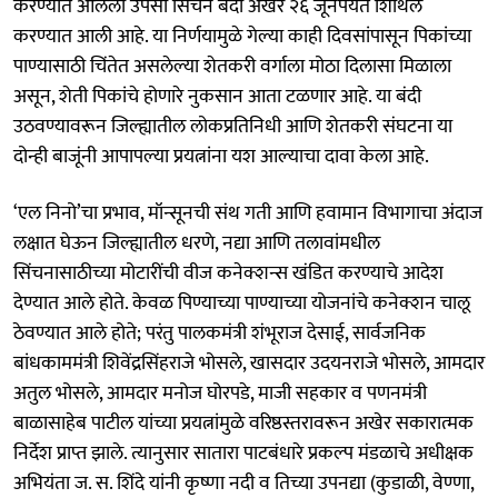
करण्यात आलेली उपसा सिंचन बंदी अखेर २६ जूनपर्यंत शिथिल
करण्यात आली आहे. या निर्णयामुळे गेल्या काही दिवसांपासून पिकांच्या
पाण्यासाठी चिंतेत असलेल्या शेतकरी वर्गाला मोठा दिलासा मिळाला
असून, शेती पिकांचे होणारे नुकसान आता टळणार आहे. या बंदी
उठवण्यावरून जिल्ह्यातील लोकप्रतिनिधी आणि शेतकरी संघटना या
दोन्ही बाजूंनी आपापल्या प्रयत्नांना यश आल्याचा दावा केला आहे.
‘एल निनो’चा प्रभाव, मॉन्सूनची संथ गती आणि हवामान विभागाचा अंदाज
लक्षात घेऊन जिल्ह्यातील धरणे, नद्या आणि तलावांमधील
सिंचनासाठीच्या मोटारींची वीज कनेक्शन्स खंडित करण्याचे आदेश
देण्यात आले होते. केवळ पिण्याच्या पाण्याच्या योजनांचे कनेक्शन चालू
ठेवण्यात आले होते; परंतु पालकमंत्री शंभूराज देसाई, सार्वजनिक
बांधकाममंत्री शिवेंद्रसिंहराजे भोसले, खासदार उदयनराजे भोसले, आमदार
अतुल भोसले, आमदार मनोज घोरपडे, माजी सहकार व पणनमंत्री
बाळासाहेब पाटील यांच्या प्रयत्नांमुळे वरिष्ठस्तरावरून अखेर सकारात्मक
निर्देश प्राप्त झाले. त्यानुसार सातारा पाटबंधारे प्रकल्प मंडळाचे अधीक्षक
अभियंता ज. स. शिंदे यांनी कृष्णा नदी व तिच्या उपनद्या (कुडाळी, वेण्णा,