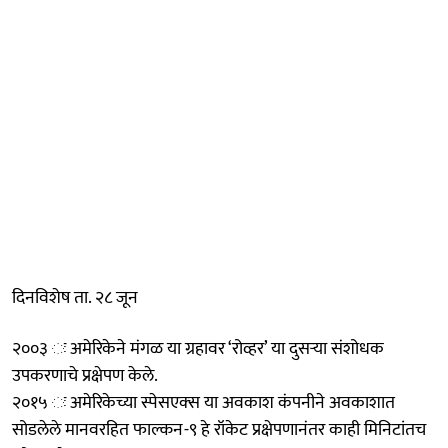
दिनविशेष ता. २८ जून
२००३ ः अमेरिकेने मंगळ या ग्रहावर ‘रोव्हर’ या दुसऱ्या संशोधक
उपकरणाचे प्रक्षेपण केले.
२०१५ ः अमेरिकेच्या स्पेसएक्‍स या अवकाश कंपनीने अवकाशात
सोडलेले मानवरहित फाल्कन-९ हे रॉकेट प्रक्षेपणानंतर काही मिनिटांतच