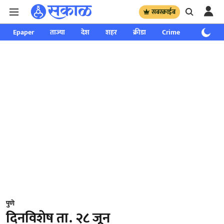
सबस्क्राईब
Epaper
ताज्या
देश
शहर
क्रीडा
Crime
साप्ताहिक
पुणे
दिनविशेष ता. २८ जून