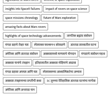
insights into SpaceX failures
impact of rovers on space science
space missions chronology
future of Mars exploration
amazing facts about Mars rovers
highlights of space technology advancements
जागतिक ब्रह्मांड संशोधन
मंगळ ग्रहाचे रोव्हर यश
स्पेसएक्स फाल्कन-९ कोसळणे
अंतराळ शास्त्रातील घटना
अमेरिका आणि अंतराळ संशोधन
अवकाशामध्ये माणसाचे योगदान
मंगळाचे संशोधन महत्व
अवकाश यानांचे तंत्रज्ञान
इतिहासातील अवकाश मोहिमांचे आढावा
मंगळ ग्रहावर अपयश आणि यश
स्पेसएक्सच्या आध्यात्मिकतेचा अभ्यास
अवकाश तंत्रज्ञानाच्या प्रगतीची कथा
२८ जूनच्या ऐतिहासिक अंतराळ घटनांचा मागोवा
अमेरिका आणि अन्तराळ यान