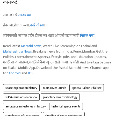
कोसळले.
सकाळ+ चे
सदस्य व्हा
ब्रेक घ्या, डोकं चालवा,
कोडे सोडवा
!
शॉपिंगसाठी 'सकाळ प्राईम डील्स'च्या भन्नाट ऑफर्स पाहण्यासाठी
क्लिक करा
.
Read latest
Marathi news
, Watch Live Streaming on Esakal and
Maharashtra News
. Breaking news from India, Pune, Mumbai. Get the
Politics, Entertainment, Sports, Lifestyle, Jobs, and Education updates,
मराठी ताज्या बातम्या, मराठी ब्रेकिंग न्यूज, मराठी ताज्या घडामोडी. And Live taja batmya
on Esakal Mobile App. Download the Esakal Marathi news Channel app
for
Android
and
IOS
.
space exploration history
Mars rover launch
SpaceX Falcon 9 failure
NASA missions overview
planetary rover technology
aerospace milestones in history
historical space events
significance of Mars rovers
timeline of space exploration