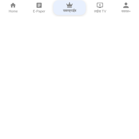
सबस्क्राईब
Home
E-Paper
लाईव्ह TV
सकाळ+
⌄
Marathi News
⌄
About Esakal
⌄
Digital Products
⌄
Sakal Programs
⌄
Print Products