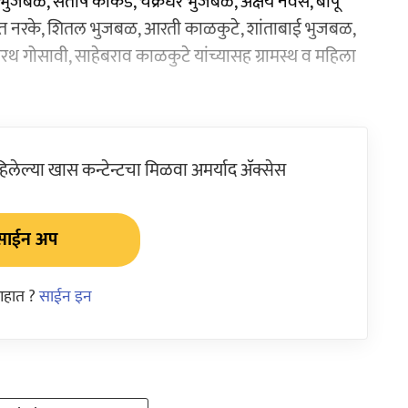
ुजबळ, संतोष काकडे, चक्रधर भुजबळ, अक्षय नेवसे, बापू
हनुमंत नरके, शितल भुजबळ, आरती काळकुटे, शांताबाई भुजबळ,
 गोसावी, साहेबराव काळकुटे यांच्यासह ग्रामस्थ व महिला
ेल्या खास कन्टेन्टचा मिळवा अमर्याद ॲक्सेस
साईन अप
आहात ?
साईन इन