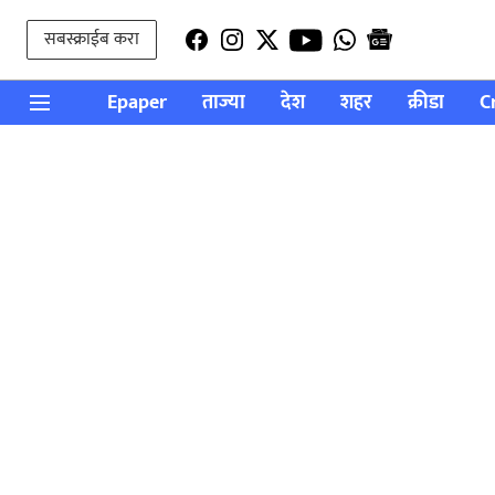
सबस्क्राईब करा
Epaper
ताज्या
देश
शहर
क्रीडा
C