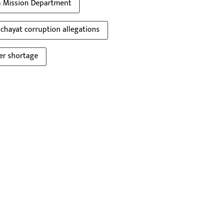
n Mission Department
hayat corruption allegations
ter shortage