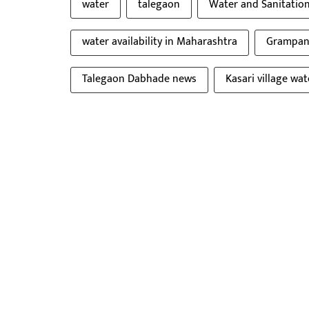
water
talegaon
Water and Sanitatio
water availability in Maharashtra
Grampanc
Talegaon Dabhade news
Kasari village wa