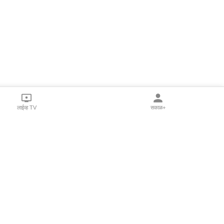
लाईव्ह TV
सकाळ+