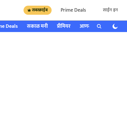
Prime Deals
साईन इन
सबस्क्राईब
me Deals
सकाळ मनी
प्रीमियर
आणखी
राशी भविष्य