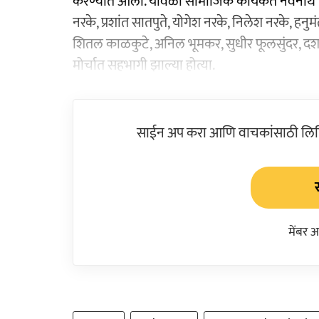
करण्यात आली. यावेळी सामाजिक कार्यकर्ते नवनाथ भ
नरके, प्रशांत सातपुते, योगेश नरके, निलेश नरके, 
शितल काळकुटे, अनिल भूमकर, सुधीर फूलसुंदर, दशरथ
मोर्चात सहभागी झाल्या होत्या.
साईन अप करा आणि वाचकांसाठी लिहिल
मेंबर 