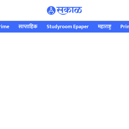
rime
साप्ताहिक
Studyroom Epaper
महाराष्ट्र
Pri