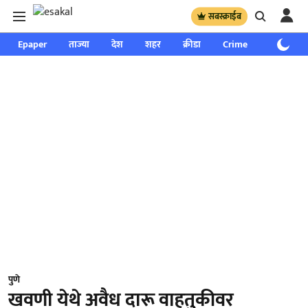
सबस्क्राईब
Epaper
ताज्या
देश
शहर
क्रीडा
Crime
साप्ताहिक
पुणे
खवणी येथे अवैध दारू वाहतुकीवर