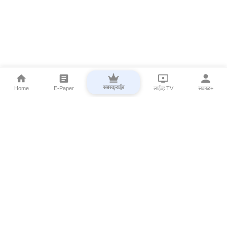
सबस्क्राईब
Home
E-Paper
लाईव्ह TV
सकाळ+
⌄
Marathi News
⌄
About Esakal