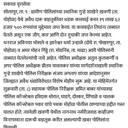
सकाळ वृत्तसेवा
सोलापूर, ता. ९ : ग्रामीण पोलिसांच्या स्थानिक गुन्हे शाखेने खवणी (ता.
मोहोळ) येथे अवैध दारू वाहतुकीवर धडक कारवाई करत १९ लाख ६२
हजार ५०० रुपयांचा मुद्देमाल जप्त केला. या कारवाईत तिघांना ताब्यात
घेतले असून एक जीप, कार आणि दोन दुचाकी जप्त केल्या आहेत.
धनराज अविनाश भोसले व ज्ञानेश्वर धर्मा उन्हाळे (दोघे रा. पोखरापूर, ता.
मोहोळ) व अमर मोहन गिड्डे (रा. मोडनिंब, ता. माढा) अशी पोलिसांनी
ताब्यात घेतलेल्यांची नावे आहेत. पोलिस अधीक्षक अतुल कुलकर्णी व
अपर पोलिस अधीक्षक प्रीतम यावलकर यांच्या मार्गदर्शनाखाली स्थानिक
गुन्हे शाखेचे पोलिस निरीक्षक संजय जगताप यांच्या आदेशानुसार
जिल्ह्यात अवैध धंद्यांविरोधात विशेष मोहीम सुरू आहे. या मोहिमेंतर्गत
शुक्रवारी (ता. ८) सहायक पोलिस निरीक्षक अमित बाबर यांच्यासह
पोलिस कॉन्स्टेबल हरिदास थोरात, घाडगे, दोरकर, शिंपाळे व चालक
पोलिस कॉन्स्टेबल पवार यांचे पथक मोहोळ पोलीस ठाण्याच्या हद्दीत गस्त
घालत होते. त्यावेळी खवणी येथील नागनाथ नर्सरीजवळ काहीजण
विनापरवाना दारूची वाहतूक करीत असल्याची खबर पोलिसांना
मिळाली.