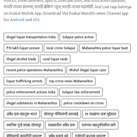
Politics, Entertainment, Sports, Lifestyle, Jobs, and Education updates,
मराठी ताज्या बातम्या, मराठी ब्रेकिंग न्यूज, मराठी ताज्या घडामोडी. And Live taja batmya
on Esakal Mobile App. Download the Esakal Marathi news Channel app
for
Android
and
IOS
.
illegal liquor transportation India
Solapur police action
₹19 lakh liquor seizure
local crime Solapur
Maharashtra police liquor bust
illegal alcohol trade
rural liquor raids
recent police operations Maharashtra
Mohol illegal liquor case
liquor trafficking arrests
top crime news Maharashtra
police enforcement actions India
Solapur law enforcement
illegal substances in Maharashtra
police crackdown on crime
अवैध दारू वाहतूक भारत
सोलापूर पोलिसांची कारवाई
१९ लाखांचा दारू मुद्देमाल
स्थानिक गुन्हे शाखा सोलापूर
माढ्यातील अवैध दारू
दारूच्या वाहतुकीवरील छापे
पोलिसांची कामगिरी महाराष्ट्र
अवैध दारूचे धंदे
गुन्हेगारी बातम्या महाराष्ट्र