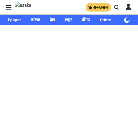
सबस्क्राईब
Epaper
ताज्या
देश
शहर
क्रीडा
Crime
साप्ताहिक