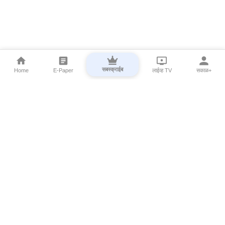
सबस्क्राईब
Home
E-Paper
लाईव्ह TV
सकाळ+
⌄
Marathi News
⌄
About Esakal
⌄
Digital Products