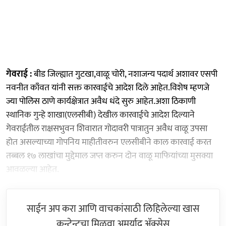
गेवराई :
बीड जिल्ह्यात गुटखा,वाळू चोरी, नशाजन्य पदार्थ अशावर एसपी
नवनीत काँवत यांनी सक्त कारवाईचे आदेश दिले आहेत.विशेष म्हणजे
ज्या पोलिस ठाणे कार्यक्षेत्रात अवैध धंदे सुरु आहेत.अशा ठिकाणी
स्थानिक गुन्हे शाखा(एलसीबी) देखील कारवाईचे आदेश दिल्याने
गेवराईतील राक्षसभुवन शिवारात गोदावरी पात्रातुन अवैध वाळू उपसा
होत असल्याच्या गोपनिय माहीतीवरुन एलसीबीने काल कारवाई करत
तब्बल १७ लाखांचा मुद्देमाल जप्त करुन दोन वाळू माफियांच्या मुसक्या
आवळल्या आहेत.
साईन अप करा आणि वाचकांसाठी लिहिलेल्या खास
कन्टेन्टचा मिळवा अमर्याद ॲक्सेस