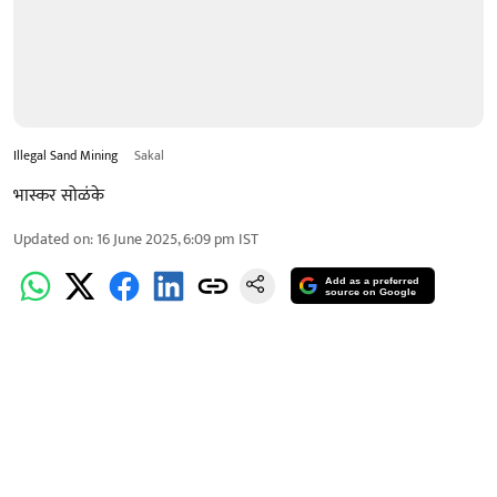
Illegal Sand Mining
Sakal
भास्कर सोळंके
Updated on
:
16 June 2025, 6:09 pm
IST
Add as a preferred
source on Google