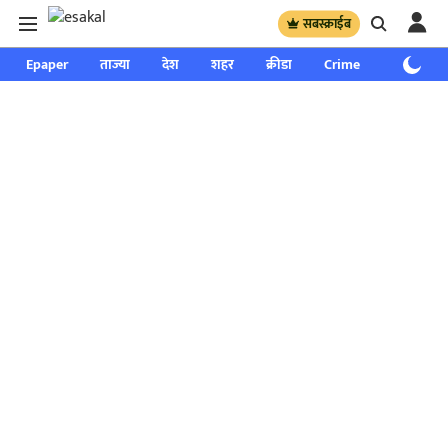
सबस्क्राईब
Epaper
ताज्या
देश
शहर
क्रीडा
Crime
साप्ताहिक