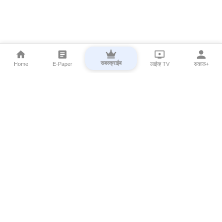
सबस्क्राईब
Home
E-Paper
लाईव्ह TV
सकाळ+
⌄
Marathi News
⌄
About Esakal
⌄
Digital Products