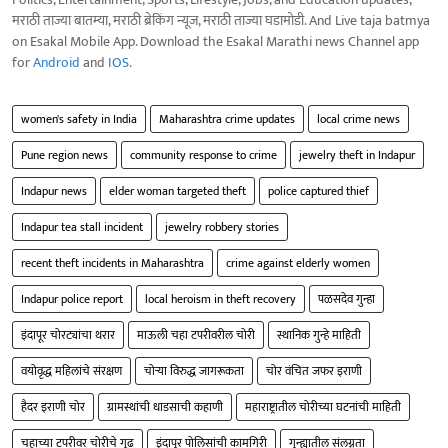
मराठी ताज्या बातम्या, मराठी ब्रेकिंग न्यूज, मराठी ताज्या घडामोडी. And Live taja batmya
on Esakal Mobile App. Download the Esakal Marathi news Channel app
for
Android
and
IOS
.
women's safety in India
Maharashtra crime updates
local crime news
Pune region news
community response to crime
jewelry theft in Indapur
Indapur news
elder woman targeted theft
police captured thief
Indapur tea stall incident
jewelry robbery stories
recent theft incidents in Maharashtra
crime against elderly women
Indapur police report
local heroism in theft recovery
पळसदेव गुन्हा
इंदापूर चोरट्यांचा थरार
माऊली चहा टपरीवरील चोरी
स्थानिक गुन्हे माहिती
वयोवृद्ध महिलांचे संरक्षण
चोऱ्या विरुद्ध जागरूकता
चोर वंचित जफर इराणी
हैदर इराणी चोर
ग्रामस्थांची धाडसाची कहाणी
महाराष्ट्रातील चोरीच्या घटनांची माहिती
चहाच्या टपरीवर चोरीचे गूढ
इंदापूर पोलिसांची कामगिरी
गुन्ह्यातील संलग्नता