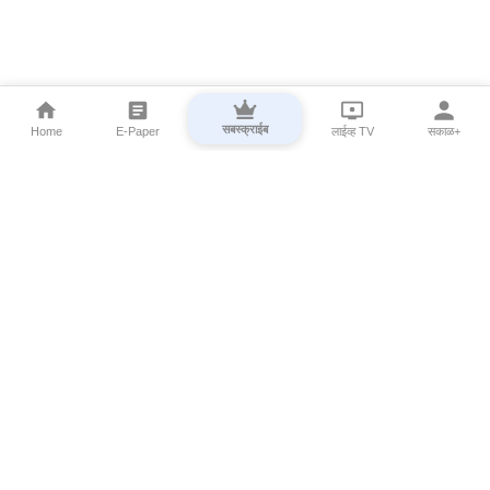
सबस्क्राईब
Home
E-Paper
लाईव्ह TV
सकाळ+
⌄
Marathi News
⌄
About Esakal
⌄
Digital Products