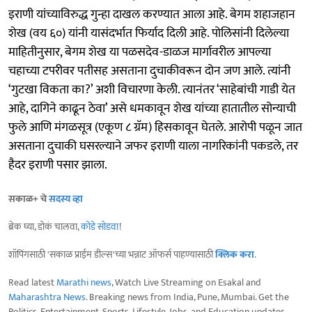
इराणी यांच्याविरुद्ध गुन्हा दाखल करण्यात आला आहे. बेगम शहाजहान
शेख (वय ६०) यांनी यासंदर्भात फिर्याद दिली आहे. पोलिसांनी दिलेल्या
माहितीनुसार, बेगम शेख या पळसदेव-डाळज मार्गावरील आपल्या
चहाच्या टपरीवर पतीसह असताना दुचाकीवरून दोन जण आले. त्यांनी
‘गुटखा विकता का?’ अशी विचारणा केली. त्यानंतर ‘साहेबांची गाडी येत
आहे, दागिने काढून ठेवा’ असे धमकावून शेख यांच्या हातातील सोन्याची
फुले आणि मंगळसूत्र (एकूण ८ ग्रॅम) हिसकावून घेतले. आरोपी पळून जात
असताना दुचाकी घसरल्याने जफर इराणी याला नागरिकांनी पकडले, तर
हैदर इराणी पसार झाला.
सकाळ+ चे
सदस्य व्हा
ब्रेक घ्या, डोकं चालवा,
कोडे सोडवा
!
शॉपिंगसाठी 'सकाळ प्राईम डील्स'च्या भन्नाट ऑफर्स पाहण्यासाठी
क्लिक करा
.
Read latest
Marathi news
, Watch Live Streaming on Esakal and
Maharashtra News
. Breaking news from India, Pune, Mumbai. Get the
Politics, Entertainment, Sports, Lifestyle, Jobs, and Education updates,