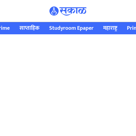
rime
साप्ताहिक
Studyroom Epaper
महाराष्ट्र
Pri