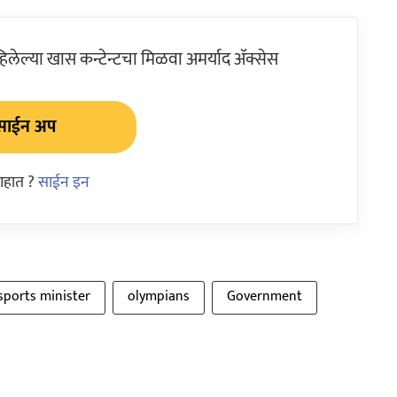
ेल्या खास कन्टेन्टचा मिळवा अमर्याद ॲक्सेस
साईन अप
आहात ?
साईन इन
sports minister
olympians
Government