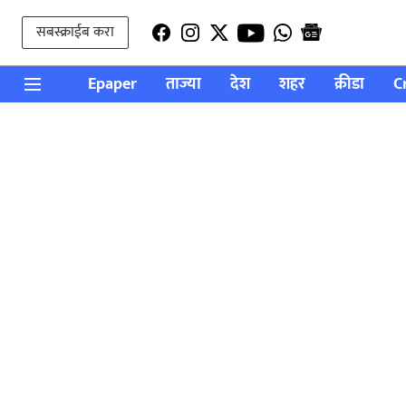
सबस्क्राईब करा
Epaper
ताज्या
देश
शहर
क्रीडा
C