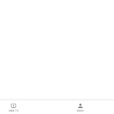
लाईव्ह TV
सकाळ+