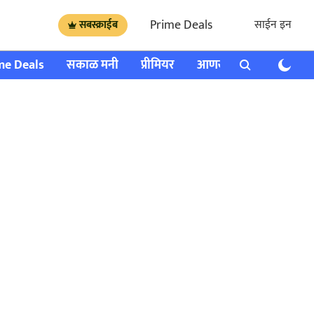
Prime Deals
साईन इन
सबस्क्राईब
me Deals
सकाळ मनी
प्रीमियर
आणखी
राशी भविष्य