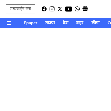
सबस्क्राईब करा
Epaper
ताज्या
देश
शहर
क्रीडा
C