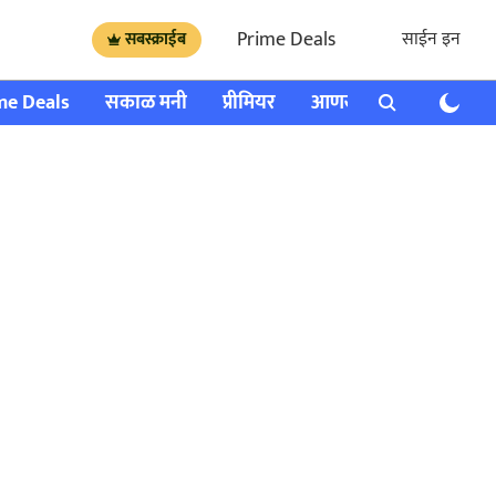
Prime Deals
साईन इन
सबस्क्राईब
me Deals
सकाळ मनी
प्रीमियर
आणखी
राशी भविष्य