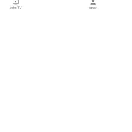
लाईव्ह TV
सकाळ+
l Programs
Print Products
Sakal Saptahik
hka
Family Doctor
 Crowdfunding
Sakal Publications
orm Pune India