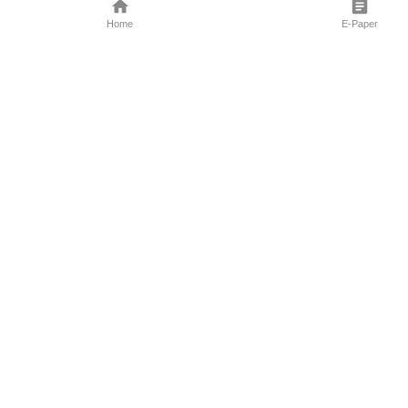
Home
E-Paper
Follow Us
Marathi News
Maharashtra N
Entertainment 
Sports News
Mumbai News