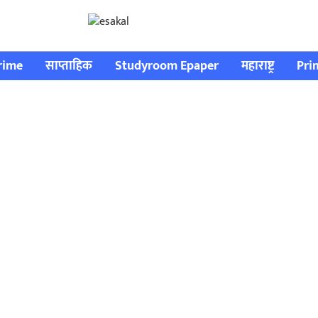
rime
साप्ताहिक
Studyroom Epaper
महाराष्ट्र
Pri