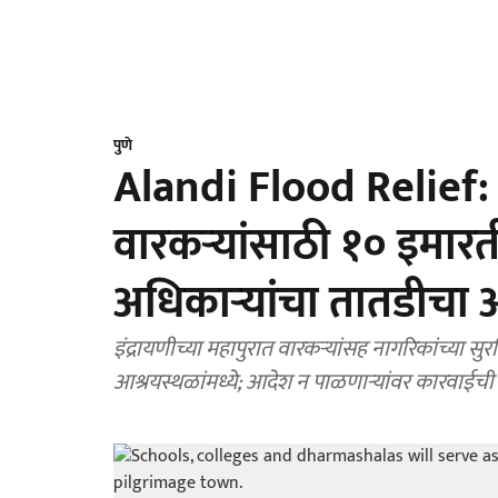
पुणे
Alandi Flood Relief: इ
वारकऱ्यांसाठी १० इमार
अधिकाऱ्यांचा तातडीचा
इंद्रायणीच्या महापुरात वारकऱ्यांसह नागरिकांच्या सुर
आश्रयस्थळांमध्ये; आदेश न पाळणाऱ्यांवर कारवाईची