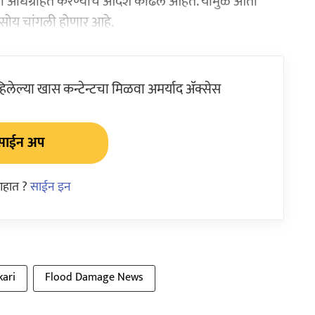
ी अधिग्रहित करण्याचे आदेश काढले आहेत. यामुळे आता
ी सोय चांगली होणार आहे.
ेल्या खास कन्टेन्टचा मिळवा अमर्याद ॲक्सेस
साईन अप
आहात ?
साईन इन
kari
Flood Damage News