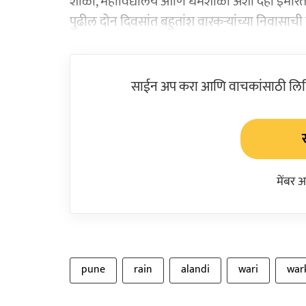
शाळा, महाविद्यालये आणि धर्मशाळा अशा दहा इमारत
पुढील दोन दिवसांत बहुतांश वारकऱ्यांच्या निवासाच
साईन अप करा आणि वाचकांसाठी लिहिल
मेंबर 
pune
rain
alandi
wari
war