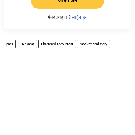
साईन अप
मेंबर आहात ?
साईन इन
pass
CA exams
Chartered Accountant
motivational story