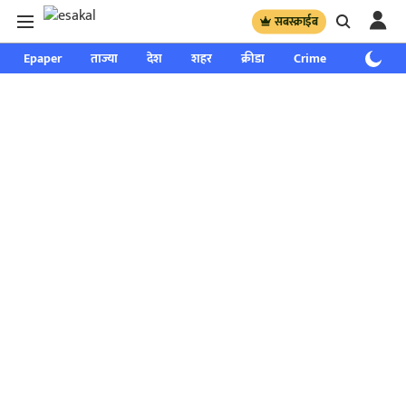
सबस्क्राईब
Epaper
ताज्या
देश
शहर
क्रीडा
Crime
साप्ताहिक