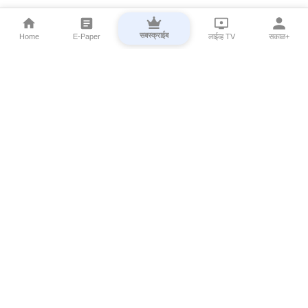
सबस्क्राईब
Home
E-Paper
लाईव्ह TV
सकाळ+
⌄
Marathi News
⌄
About Esakal
⌄
Digital Products
⌄
Sakal Programs
⌄
Print Products