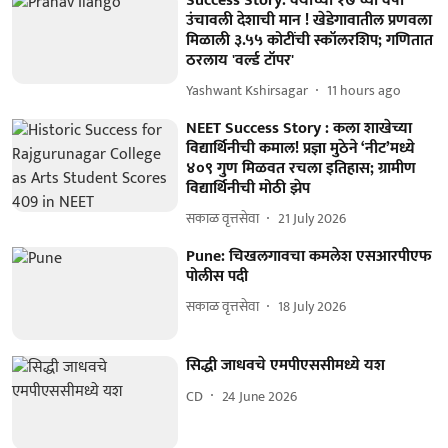
Success Story: वयाच्या १७ व्या वर्षी
उंचावली देशाची मान ! खेडेगावातील प्रणवला
मिळाली ३.५५ कोटींची स्कॉलरशिप; गणितात
ठरलाय 'वर्ल्ड टॉपर'
Yashwant Kshirsagar
11 hours ago
NEET Success Story : कला शाखेच्या
विद्यार्थिनीची कमाल! प्रज्ञा मुठेने ‘नीट’मध्ये
४०९ गुण मिळवत रचला इतिहास; ग्रामीण
विद्यार्थिनीची मोठी झेप
सकाळ वृत्तसेवा
21 July 2026
Pune: चिखलगावचा कमलेश एसआरपीएफ
पोलीस पदी
सकाळ वृत्तसेवा
18 July 2026
सिद्धी जाधवचे एमपीएससीमध्ये यश
CD
24 June 2026