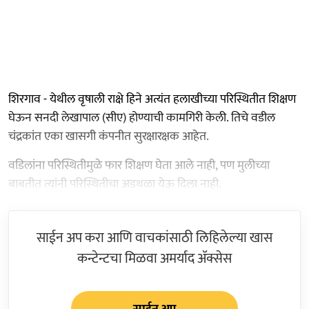
शिरगाव - येथील वृषाली राक्षे हिने अत्यंत हलाखीच्या परिस्थितीत शिक्षण
घेऊन सनदी लेखापाल (सीए) होण्याची कामगिरी केली. तिचे वडील
चंद्रकांत एका खासगी कंपनीत सुरक्षारक्षक आहेत.
वडिलांना परिस्थितीमुळे फार शिक्षण घेता आले नाही, पण मुलीच्या
बाबतीत त्यांनी परिस्थितीचा अडथळा येऊ दिला नाही.
साईन अप करा आणि वाचकांसाठी लिहिलेल्या खास
कन्टेन्टचा मिळवा अमर्याद ॲक्सेस