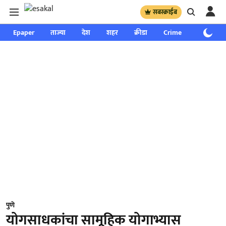
सबस्क्राईब
Epaper
ताज्या
देश
शहर
क्रीडा
Crime
साप्ताहिक
पुणे
योगसाधकांचा सामूहिक योगाभ्यास