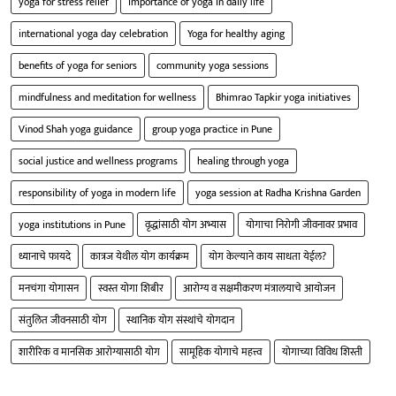
yoga for stress relief
importance of yoga in daily life
international yoga day celebration
Yoga for healthy aging
benefits of yoga for seniors
community yoga sessions
mindfulness and meditation for wellness
Bhimrao Tapkir yoga initiatives
Vinod Shah yoga guidance
group yoga practice in Pune
social justice and wellness programs
healing through yoga
responsibility of yoga in modern life
yoga session at Radha Krishna Garden
yoga institutions in Pune
वृद्धांसाठी योग अभ्यास
योगाचा निरोगी जीवनावर प्रभाव
ध्यानाचे फायदे
कात्रज येथील योग कार्यक्रम
योग केल्याने काय साधता येईल?
मनचंगा योगासन
स्वस्त योगा शिबीर
आरोग्य व सक्षमीकरण मंत्रालयाचे आयोजन
संतुलित जीवनसाठी योग
स्थानिक योग संस्थांचे योगदान
शारीरिक व मानसिक आरोग्यासाठी योग
सामूहिक योगाचे महत्त्व
योगाच्या विविध शिस्ती