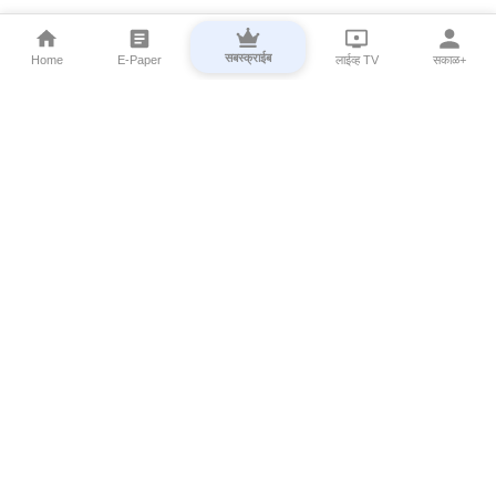
सबस्क्राईब
Home
E-Paper
लाईव्ह TV
सकाळ+
⌄
Marathi News
⌄
About Esakal
⌄
Digital Products
⌄
Sakal Programs
⌄
Print Products