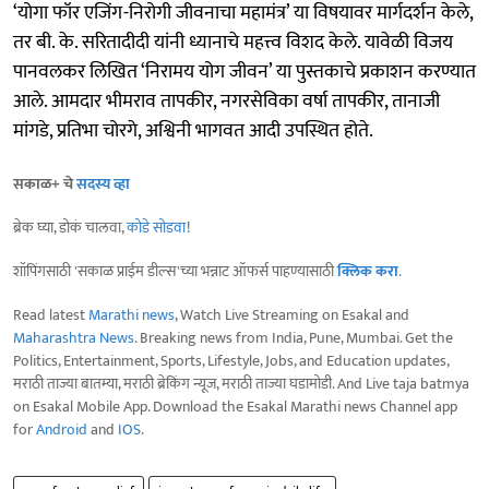
‘योगा फॉर एजिंग-निरोगी जीवनाचा महामंत्र’ या विषयावर मार्गदर्शन केले,
तर बी. के. सरितादीदी यांनी ध्यानाचे महत्त्व विशद केले. यावेळी विजय
पानवलकर लिखित ‘निरामय योग जीवन’ या पुस्तकाचे प्रकाशन करण्यात
आले. आमदार भीमराव तापकीर, नगरसेविका वर्षा तापकीर, तानाजी
मांगडे, प्रतिभा चोरगे, अश्विनी भागवत आदी उपस्थित होते.
सकाळ+ चे
सदस्य व्हा
ब्रेक घ्या, डोकं चालवा,
कोडे सोडवा
!
शॉपिंगसाठी 'सकाळ प्राईम डील्स'च्या भन्नाट ऑफर्स पाहण्यासाठी
क्लिक करा
.
Read latest
Marathi news
, Watch Live Streaming on Esakal and
Maharashtra News
. Breaking news from India, Pune, Mumbai. Get the
Politics, Entertainment, Sports, Lifestyle, Jobs, and Education updates,
मराठी ताज्या बातम्या, मराठी ब्रेकिंग न्यूज, मराठी ताज्या घडामोडी. And Live taja batmya
on Esakal Mobile App. Download the Esakal Marathi news Channel app
for
Android
and
IOS
.