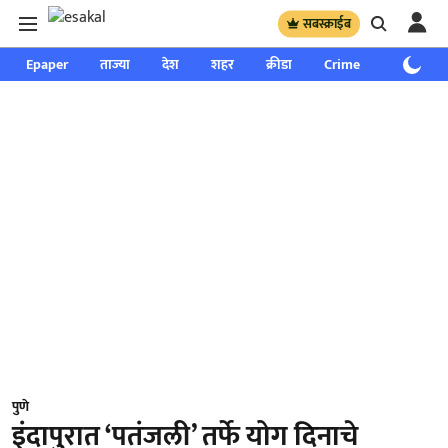
सबस्क्राईब
Epaper
ताज्या
देश
शहर
क्रीडा
Crime
साप्ताहिक
पुणे
इंदापुरात ‘पतंजली’ तर्फे योग दिनाचे