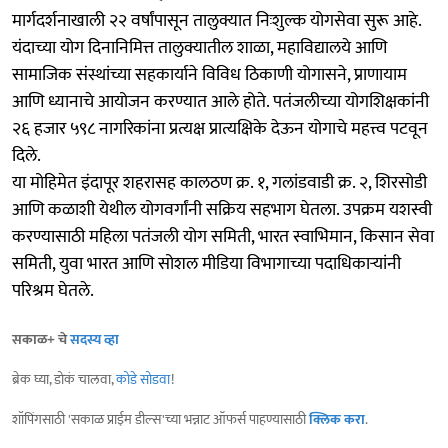
मार्गदर्शनाखाली २२ वर्षांपासून तालुक्यात निःशुल्क योगसेवा सुरू आहे.
यंदाच्या योग दिनानिमित्त तालुक्यातील शाळा, महाविद्यालये आणि
सामाजिक संस्थांच्या सहकार्याने विविध ठिकाणी योगासने, प्राणायाम
आणि ध्यानाचे आयोजन करण्यात आले होते. पतंजलीच्या योगशिक्षकांनी
२६ हजार ५९८ नागरिकांना प्रत्यक्ष प्रात्यक्षिके देऊन योगाचे महत्त्व पटवून
दिले.
या मोहिमेत इंदापूर शहरासह कालठण क्र. १, गलांडवाडी क्र. २, शिरसोडी
आणि कळाशी येथील योगवर्गांनी सक्रिय सहभाग घेतला. उपक्रम यशस्वी
करण्यासाठी महिला पतंजली योग समिती, भारत स्वाभिमान, किसान सेवा
समिती, युवा भारत आणि सोशल मीडिया विभागाच्या पदाधिकाऱ्यांनी
परिश्रम घेतले.
सकाळ+ चे
सदस्य व्हा
ब्रेक घ्या, डोकं चालवा,
कोडे सोडवा
!
शॉपिंगसाठी 'सकाळ प्राईम डील्स'च्या भन्नाट ऑफर्स पाहण्यासाठी
क्लिक करा
.