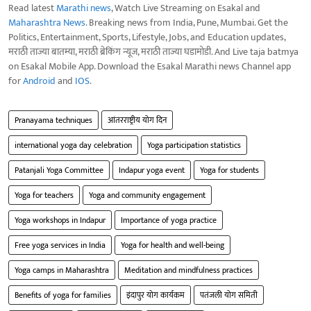
Read latest
Marathi news
, Watch Live Streaming on Esakal and
Maharashtra News
. Breaking news from India, Pune, Mumbai. Get the
Politics, Entertainment, Sports, Lifestyle, Jobs, and Education updates,
मराठी ताज्या बातम्या, मराठी ब्रेकिंग न्यूज, मराठी ताज्या घडामोडी. And Live taja batmya
on Esakal Mobile App. Download the Esakal Marathi news Channel app
for
Android
and
IOS
.
Pranayama techniques
आंतरराष्ट्रीय योग दिन
international yoga day celebration
Yoga participation statistics
Patanjali Yoga Committee
Indapur yoga event
Yoga for students
Yoga for teachers
Yoga and community engagement
Yoga workshops in Indapur
Importance of yoga practice
Free yoga services in India
Yoga for health and well-being
Yoga camps in Maharashtra
Meditation and mindfulness practices
Benefits of yoga for families
इंदापुर योग कार्यकम
पतंजली योग समिती