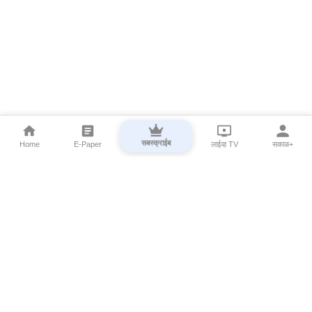
सबस्क्राईब
Home
E-Paper
लाईव्ह TV
सकाळ+
⌄
Marathi News
⌄
About Esakal