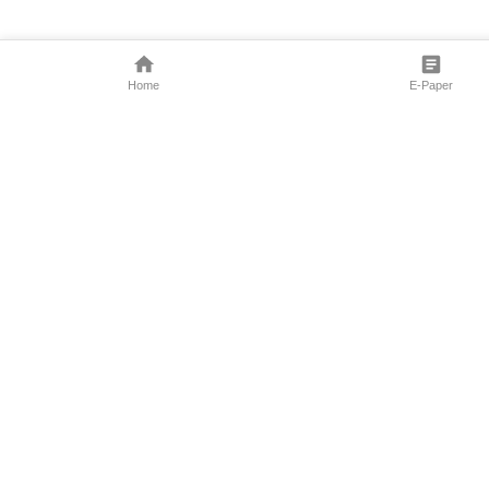
Home
E-Paper
Follow Us
Marathi News
Maharashtra N
Entertainment 