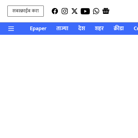
सबस्क्राईब करा
Epaper
ताज्या
देश
शहर
क्रीडा
C