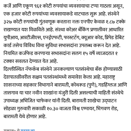
कर्जे आणि एकूण ९६१ कोटी रुपयांचा व्यवसायाचा टप्पा गाठला असून,
एक हजार कोटी रुपयांच्या व्यवसायाकडे वाटचाल सुरू आहे. संस्थेने
३२७ कोटी रुपयांची गुंतवणूक करताना नक्त एनपीए केवळ १.८७ टक्के
राखण्यात यश मिळविले आहे. संस्था कोअर बँकिंग प्रणालीवर आधारित
युपीआय, आरटीजीएस, एनईएफटी, फास्टटॅग, क्यूआर कोड, प्रिपेड डेबिट
कार्ड तसेच विविध विमा सुविधा सभासदांना उपलब्ध करून देत आहे.
नियमित कर्जफेड करणाऱ्या सभासदांना सलग १५ वर्षे व्याजदरात १
टक्का सवलत देण्यात येत आहे.
दिल्लीस्थित नॅफकॅब संस्थेने जनकल्याण पतसंस्थेचा बँक होण्यासाठी
देशपातळीवरील सक्षम पतसंस्थांमध्ये समावेश केला आहे. महाराष्ट्र
शासनाच्या सहकार विभागाने बारामती, कोथरूड (पुणे), गडहिंग्लज आणि
तासगाव या चार नवीन शाखांना मंजुरी दिली असल्याची माहिती संस्थेचे
उपाध्यक्ष अभिजित चाफेकर यांनी दिली. बारामती शाखेचा उद्‍घाटन
सोहळा गुरुवारी सकाळी १०.३० वाजता विश्व एम्पायर, भिगवण रोड,
बारामती येथे होणार आहे.
सकाळ+ चे
सदस्य व्हा