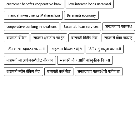
customer benefits cooperative bank
low-interest loans Baramati
financial investments Maharashtra
Baramati economy
cooperative banking innovations
Baramati loan services
जनकल्याण पतसंस्था
बारामती बँकिंग
सहकार क्षेत्रातील नवे ट्रेंड
बारामती वित्तीय सेवा
सहकारी बँका महाराष्ट्र
नवीन शाखा उद्घाटन बारामती
ग्राहकाना मिळणार 혜वे
वित्तीय गुंतवणूक बारामती
बारामतीच्या अर्थव्यवस्थेतील योगदान
सहकारी बँका आणि सांस्कृतिक विकास
बारामती नवीन बँकिंग सेवा
बारामती कर्ज सेवा
जनकल्याण पतसंस्थेची यशोगाथा