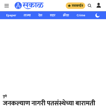
सबस्क्राईब
Epaper
ताज्या
देश
शहर
क्रीडा
Crime
साप्ताहिक
पुणे
जनकल्याण नागरी पतसंस्थेच्या बारामती