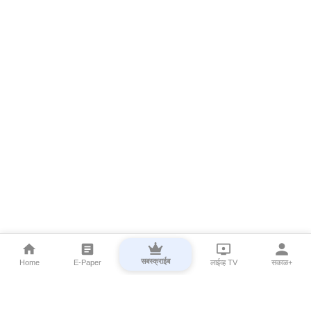
सबस्क्राईब
Home
E-Paper
लाईव्ह TV
सकाळ+