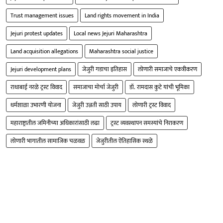
Trust management issues
Land rights movement in India
Jejuri protest updates
Local news Jejuri Maharashtra
Land acquisition allegations
Maharashtra social justice
Jejuri development plans
जेजुरी गडाचा इतिहास
लोणारी समाजाचे एकत्रीकरण
राधाबाई नरळे ट्रस्ट विवाद
समाजाचा मोर्चा जेजुरी
डॉ. रामदास कुटे यांची भूमिका
धर्मशाळा उभारणी योजना
जेजुरी उन्नती साठी उपाय
लोणारी ट्रस्ट विवाद
महाराष्ट्रातील जमिनीच्या अधिकारांसाठी लढा
ट्रस्ट व्यवस्थापन समस्यांचे निराकरण
लोणारी भागातील सामाजिक चळवळ
जेजुरीतील ऐतिहासिक स्थळे