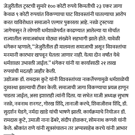
जेजुरीतील ट्रस्टची सुमारे १०० कोटी रुपये किमतीची २३ एकर जागा
केवळ ९ कोटी रुपयांत विकण्याचा घाट विश्‍वस्तांनी घातल्याचा आरोप
करत याविरोधात समाजाने एल्गार पुकारला आहे. नरळे ट्रस्टच्या
जागेपासून ते लोणारी धर्मशाळेपर्यंत काढण्यात आलेल्या या मोर्चात
राज्यातील समाजबांधव मोठ्या संख्येने सहभागी झाले होते. यावेळी
धंगेकर म्हणाले, ‘‘जेजुरीतील ही मालमत्ता समाजाची असून विश्‍वस्तांचा
मनमानी कारभार खपवून घेतला जाणार नाही. येत्या दोन वर्षांत येथे
धर्मशाळा उभारली जाईल.’’ धंगेकर यांनी या कार्यासाठी २१ लाख
रुपयांची मदतही जाहीर केली.
उद्योजक डॉ. रामदास कुटे यांनी विश्‍वस्तांच्या नाकर्तेपणामुळे धर्मशाळेची
दुरवस्था झाल्याची टीका केली. समाजाची जागा विकण्याचा प्रयत्न हाणून
पाडला जाईल, असा इशाराही त्यांनी दिला. या सभेत माजी अध्यक्ष सुभाष
नरळे, नवनाथ रानगट, गोरख शिंदे, तानाजी करचे, शिवाजीराव शिंदे, डॉ.
सुदर्शन घेडगे, नर्मदा खाडे यांची भाषणे झाली. कार्यक्रमाचे नियोजन डॉ.
रामदास कुटे, उमाजी नाना ढेंबरे, संदीप होळकर, सोमनाथ कणसे यांनी
केले. श्रीकांत राणे यांनी सूत्रसंचालन तर अप्पासाहेब करचे यांनी आभार