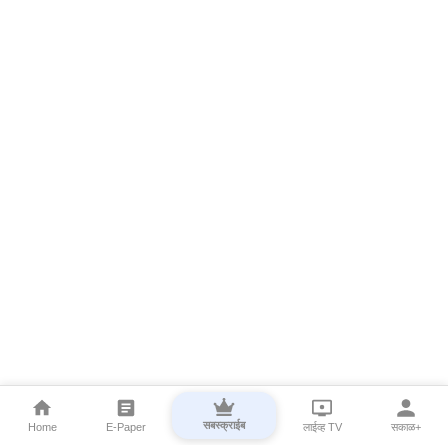
सबस्क्राईब
Home
E-Paper
लाईव्ह TV
सकाळ+