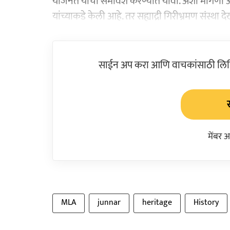
योजनेत याचा समावेश करण्यात यावा. अशी मागणी आम
यांच्याकडे केली आहे. तर सह्याद्री गिरीभ्रमण संस्थ
साईन अप करा आणि वाचकांसाठी लिहिल
मेंबर 
MLA
junnar
heritage
History