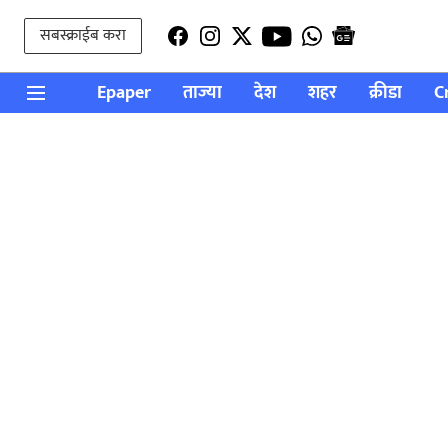
सबस्क्राईब करा
Epaper
ताज्या
देश
शहर
क्रीडा
C