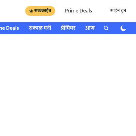
Prime Deals
साईन इन
सबस्क्राईब
me Deals
सकाळ मनी
प्रीमियर
आणखी
राशी भविष्य