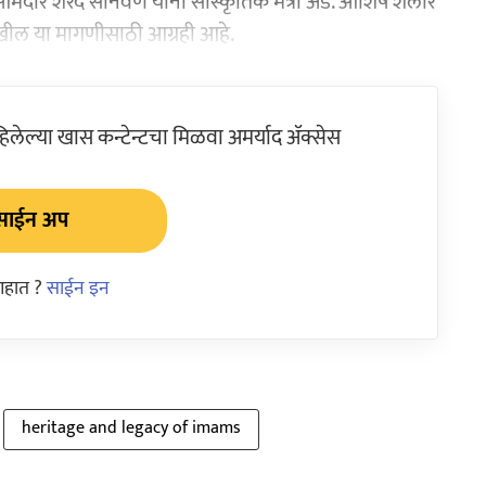
दार शरद सोनवणे यांनी सांस्कृतिक मंत्री ॲड. आशिष शेलार
ा देखील या मागणीसाठी आग्रही आहे.
ेल्या खास कन्टेन्टचा मिळवा अमर्याद ॲक्सेस
साईन अप
आहात ?
साईन इन
heritage and legacy of imams