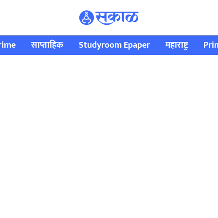
rime
साप्ताहिक
Studyroom Epaper
महाराष्ट्र
Pri