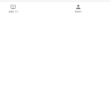
लाईव्ह TV
सकाळ+
l Programs
Print Products
Sakal Saptahik
hka
Family Doctor
 Crowdfunding
Sakal Publications