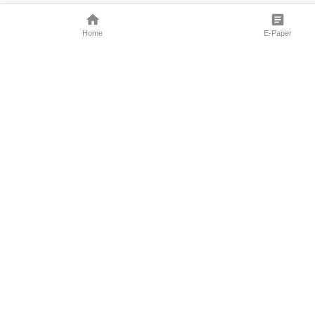
Home
E-Paper
Follow Us
Marathi News
Maharashtra N
Entertainment 
Sports News