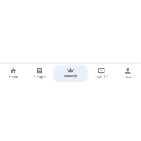
सबस्क्राईब
Home
E-Paper
लाईव्ह TV
सकाळ+
⌄
Marathi News