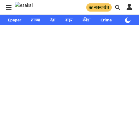
सबस्क्राईब
Epaper
ताज्या
देश
शहर
क्रीडा
Crime
साप्ताहिक