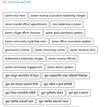
for
Android
and
IOS
.
Junner local news
Junner revenue association leadership changes
Junner mandal officer appointments
new leadership in Junner
Junner village officer elections
Junner gram panchayat updates
Junner community leadership news
Junner officer association updates
governance in Junner
Junner community events
Junner elections 2023
Maharashtra leadership changes
Junner revenue officials
Junner community engagement
Junner district updates
जुन्नर महसूल संघटनेतील नवे नेतृत्व
जुन्नर तालुक्यातील मंडळ अधिकारी निवडणूक
जुन्नर ग्राम पंचायत महत्त्वाचे निर्णय
जुन्नर महिला व पुरुष प्रतिनिधी
जुन्नर जिल्हा पतसंस्थेची माहिती
जुन्नर गृहनिर्माण योजना
जुन्नर ग्रुप्स व संघटना
जुन्नर स्थानिक सत्ताधारी बदल
जुन्नर स्थानिक संघटनांचे महत्त्व