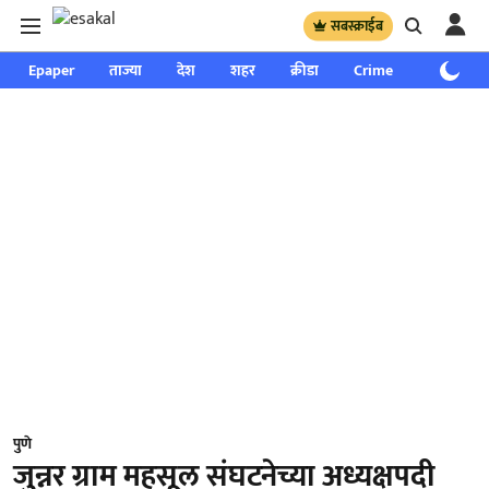
सबस्क्राईब
Epaper
ताज्या
देश
शहर
क्रीडा
Crime
साप्ताहिक
पुणे
जुन्नर ग्राम महसूल संघटनेच्या अध्यक्षपदी