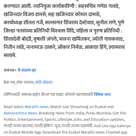
करण्यात आली. नवनियुक्त कार्यकारिणी : सहसचिव गणेश गावडे,
खजिनदार विजय डामसे, सह खजिनदार कोमल दाभाडे,
कार्याध्यक्ष शीतल गर्जे, सल्लागार शिवराम देस्टेवाड, सुनील राणे, पुणे
जिल्हा पतसंस्था प्रतिनिधी विश्‍वास शिंदे, महिला व पुरुष प्रतिनिधी :
शिलादेवी बोदर्डे, वृषाली जंगले, भावना खमितकर, ज्योती गायकवाड,
नितीन लांडे, नानाभाऊ ठाकरे, ओंकार निर्मळ, आकाश हिंगे, श्यामराव
सलामे.
सकाळ+ चे
सदस्य व्हा
ब्रेक घ्या, डोकं चालवा,
कोडे सोडवा
!
शॉपिंगसाठी 'सकाळ प्राईम डील्स'च्या भन्नाट ऑफर्स पाहण्यासाठी
क्लिक करा
.
Read latest
Marathi news
, Watch Live Streaming on Esakal and
Maharashtra News
. Breaking news from India, Pune, Mumbai. Get the
Politics, Entertainment, Sports, Lifestyle, Jobs, and Education updates,
मराठी ताज्या बातम्या, मराठी ब्रेकिंग न्यूज, मराठी ताज्या घडामोडी. And Live taja batmya
on Esakal Mobile App. Download the Esakal Marathi news Channel app