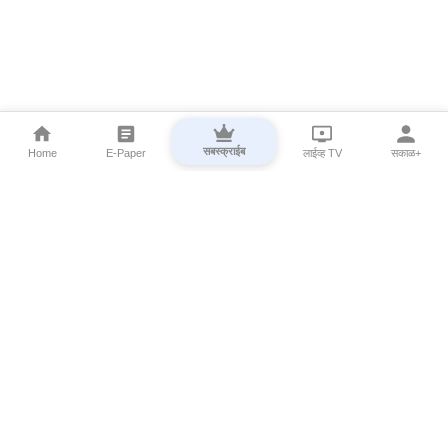
सबस्क्राईब
Home
E-Paper
लाईव्ह TV
सकाळ+
⌄
Marathi News
⌄
About Esakal
⌄
Digital Products