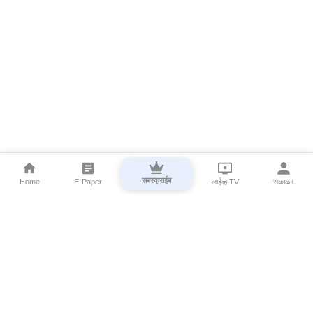
सबस्क्राईब
Home
E-Paper
लाईव्ह TV
सकाळ+