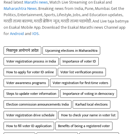
Read latest
Marathi news
, Watch Live Streaming on Esakal and
Maharashtra News
. Breaking news from India, Pune, Mumbai. Get the
Politics, Entertainment, Sports, Lifestyle, Jobs, and Education updates,
मराठी ताज्या बातम्या, मराठी ब्रेकिंग न्यूज, मराठी ताज्या घडामोडी. And Live taja batmya
on Esakal Mobile App. Download the Esakal Marathi news Channel app
for
Android
and
IOS
.
निवडणूक आयोगाचे आदेश
Upcoming elections in Maharashtra
Voter registration process in India
Importance of voter ID
How to apply for voter ID online
Voter list verification process
Voter awareness programs
Voter registration for first-time voters
Steps to update voter information
Importance of voting in democracy
Election commission announcements India
Karhad local elections
Voter registration drive schedule
How to check your name in voter list
How to fill voter ID application
Benefits of being a registered voter