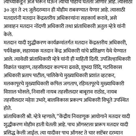
त्यांच्याकडून अर्ज भरून घेऊन त्याची पोहोच घेतली जाणार आहे. त्यासाठी
३० जून ते २९ जुलैदरम्यान ही मोहीम राबवण्यात येणार आहे. त्यासाठी
मतदारांनी मतदान केंद्रस्तरीय अधिकाऱ्यांना सहकार्य करावे, असे
आवाहन मतदान नोंदणी अधिकारी तथा प्रांताधिकारी अतुल म्हेत्रे यांनी
केले.
मतदान यादी शुद्धीकरण कार्यक्रमांतर्गत मतदान केंद्रस्तरीय अधिकारी,
पर्यवेक्षक, सहाय्यक मतदान केंद्र अधिकारी यांचे प्रशिक्षण येथे घेण्यात
आले. त्यावेळी प्रांताधिकारी म्हेत्रे यांनी ही माहिती दिली. उपजिल्हाधिकारी
विक्रांत चव्हाण, तहसीलदार कल्पना ढवळे, शुभदा शिंदे, गटविकास
अधिकारी प्रताप पाटील, पालिकेचे मुख्याधिकारी प्रशांत व्हटकर,
मलकापूरचे मुख्याधिकारी कपिल जगताप, रहिमतपूरचे मुख्याधिकारी
विशाल भोसले, निवासी नायब तहसीलदार बाबूराव राठोड, नायब
तहसीलदार महेश उभारे, बालविकास प्रकल्प अधिकारी विभूते उपस्थित
होते.
प्रांताधिकारी श्री. म्हेत्रे म्हणाले, ‘‘केंद्रीय निवडणूक आयोगाने मतदार यादी
शुद्धीकरण मोहीम हाती घेतली आहे. पाच ऑगस्टला प्रारूप मतदार यादी
प्रसिद्ध केली जाईल. त्या यादीवर पाच ऑगस्ट ते चार सप्टेंबर दरम्यान