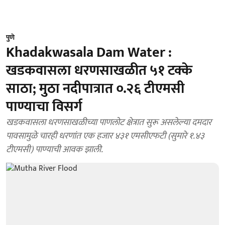
पुणे
Khadakwasala Dam Water :
खडकवासला धरणसाखळीत ५१ टक्के
साठा; मुठा नदीपात्रात ०.२६ टीएमसी
पाण्याचा विसर्ग
खडकवासला धरणसाखळीच्या पाणलोट क्षेत्रात सुरू असलेल्या दमदार
पावसामुळे चारही धरणांत एक हजार ४३१ एमसीएफटी (सुमारे १.४३
टीएमसी) पाण्याची आवक झाली.