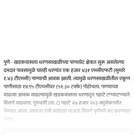
पुणे - खडकवासला धरणसाखळीच्या पाणलोट क्षेत्रात सुरू असलेल्या
दमदार पावसामुळे चारही धरणांत एक हजार ४३१ एमसीएफटी (सुमारे
१.४३ टीएमसी) पाण्याची आवक झाली. त्यामुळे धरणसाखळीतील एकूण
पाणीसाठा १४.९५ टीएमसीवर (५१.३० टक्के) पोहोचला. पाण्याच्या
वाढत्या आवक वाढल्यामुळे खडकवासला धरणातून पहाटे टप्प्याटप्प्याने
विसर्ग वाढवला. गुरुवारी (ता. ८) पहाटे २७ हजार २०३ क्यूसेकपर्यंत
नेण्यात आला. त्यानंतर रात्री साडेदहा वाजता विसर्ग पूर्णपणे बंद करण्यात
आला.