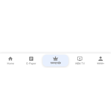
सबस्क्राईब
Home
E-Paper
लाईव्ह TV
सकाळ+
⌄
Marathi News