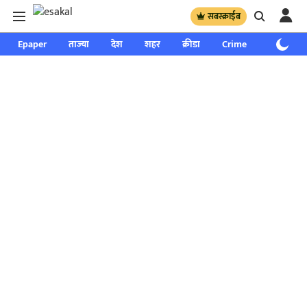
सबस्क्राईब
Epaper
ताज्या
देश
शहर
क्रीडा
Crime
साप्ताहिक