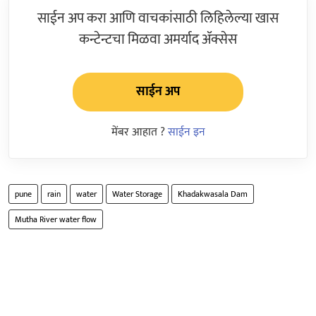
साईन अप करा आणि वाचकांसाठी लिहिलेल्या खास
कन्टेन्टचा मिळवा अमर्याद ॲक्सेस
साईन अप
मेंबर आहात ?
साईन इन
pune
rain
water
Water Storage
Khadakwasala Dam
Mutha River water flow