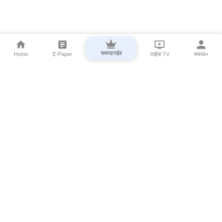
सबस्क्राईब
Home
E-Paper
लाईव्ह TV
सकाळ+
⌄
Marathi News
⌄
About Esakal
⌄
Digital Products
⌄
Sakal Programs