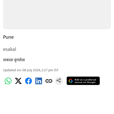
Pune
esakal
सकाळ वृत्तसेवा
Updated on
:
08 July 2026, 2:27 pm
IST
Add as a preferred
source on Google