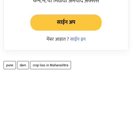
कन्टेन्टचा मिळवा अमर्याद ॲक्सेस
साईन अप
मेंबर आहात ?
साईन इन
pune
dam
crop loss in Maharashtra