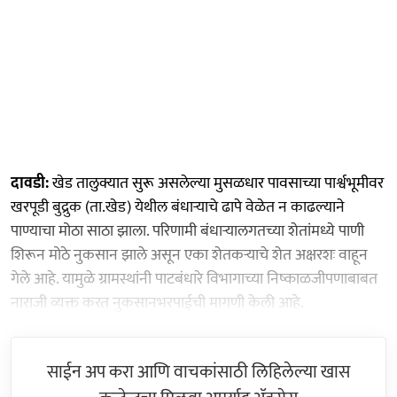
दावडी:
खेड तालुक्यात सुरू असलेल्या मुसळधार पावसाच्या पार्श्वभूमीवर
खरपूडी बुद्रुक (ता.खेड) येथील बंधाऱ्याचे ढापे वेळेत न काढल्याने
पाण्याचा मोठा साठा झाला. परिणामी बंधाऱ्यालगतच्या शेतांमध्ये पाणी
शिरून मोठे नुकसान झाले असून एका शेतकऱ्याचे शेत अक्षरशः वाहून
गेले आहे. यामुळे ग्रामस्थांनी पाटबंधारे विभागाच्या निष्काळजीपणाबाबत
नाराजी व्यक्त करत नुकसानभरपाईची मागणी केली आहे.
साईन अप करा आणि वाचकांसाठी लिहिलेल्या खास