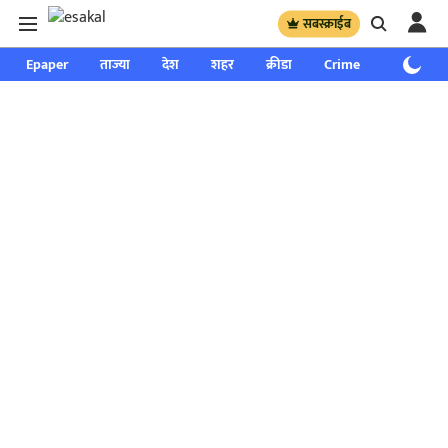
सबस्क्राईब
Epaper
ताज्या
देश
शहर
क्रीडा
Crime
साप्ताहिक