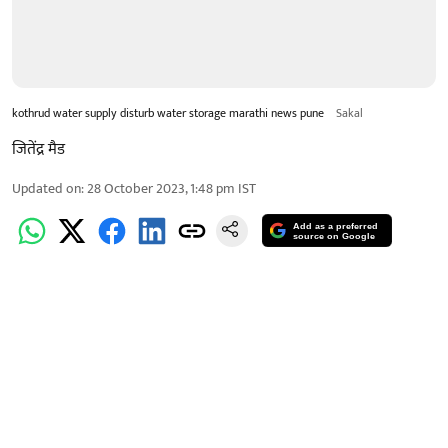
kothrud water supply disturb water storage marathi news pune
Sakal
जितेंद्र मैड
Updated on
:
28 October 2023, 1:48 pm
IST
Add as a preferred
source on Google