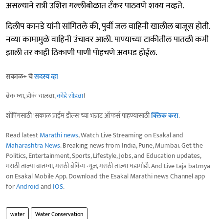
असल्याने रात्री उशिरा गल्लीबोळात टॅंकर पाठवणे शक्य नव्हते.
दिलीप कानडे यांनी सांगितले की, पुर्वी जल वाहिनी खालील बाजूस होती.
नव्या कामामुळे वाहिनी उंचावर आली. पाण्याच्या टाकीतील पातळी कमी
झाली तर काही ठिकाणी पाणी पोहचणे अवघड होईल.
सकाळ+ चे
सदस्य व्हा
ब्रेक घ्या, डोकं चालवा,
कोडे सोडवा
!
शॉपिंगसाठी 'सकाळ प्राईम डील्स'च्या भन्नाट ऑफर्स पाहण्यासाठी
क्लिक करा
.
Read latest
Marathi news
, Watch Live Streaming on Esakal and
Maharashtra News
. Breaking news from India, Pune, Mumbai. Get the
Politics, Entertainment, Sports, Lifestyle, Jobs, and Education updates,
मराठी ताज्या बातम्या, मराठी ब्रेकिंग न्यूज, मराठी ताज्या घडामोडी. And Live taja batmya
on Esakal Mobile App. Download the Esakal Marathi news Channel app
for
Android
and
IOS
.
water
Water Conservation