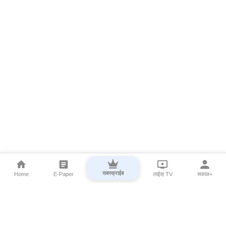
सबस्क्राईब
Home
E-Paper
लाईव्ह TV
सकाळ+