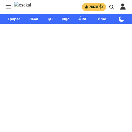
सबस्क्राईब
Epaper
ताज्या
देश
शहर
क्रीडा
Crime
साप्ताहिक