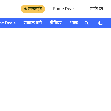
Prime Deals
साईन इन
सबस्क्राईब
me Deals
सकाळ मनी
प्रीमियर
आणखी
राशी भविष्य