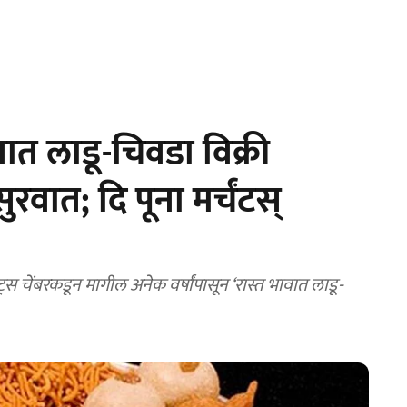
त लाडू-चिवडा विक्री
रवात; दि पूना मर्चंटस्
ंट्स चेंबरकडून मागील अनेक वर्षांपासून ‘रास्त भावात लाडू-