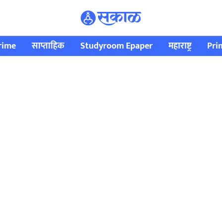
rime
साप्ताहिक
Studyroom Epaper
महाराष्ट्र
Pri