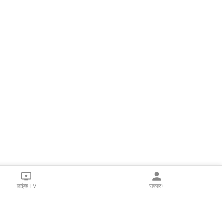
लाईव्ह TV
सकाळ+