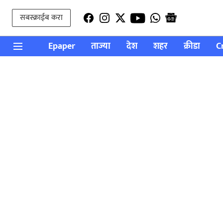
सबस्क्राईब करा
Epaper
ताज्या
देश
शहर
क्रीडा
C