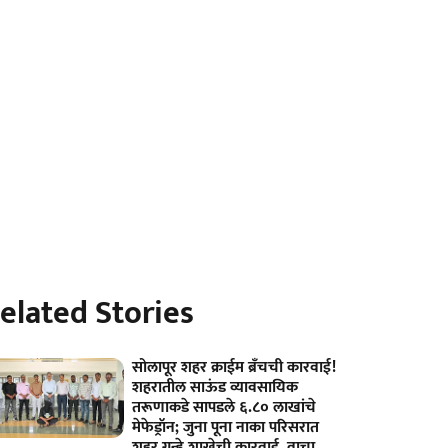
elated Stories
सोलापूर शहर क्राईम ब्रॅंचची कारवाई!
शहरातील साऊंड व्यावसायिक
तरूणाकडे सापडले ६.८० लाखांचे
मेफेड्रॉन; जुना पूना नाका परिसरात
शहर गुन्हे शाखेची कारवाई, वाचा...