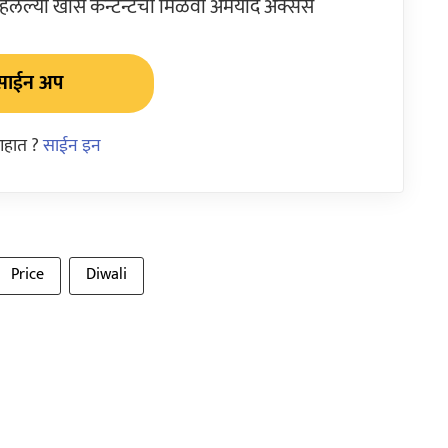
ेल्या खास कन्टेन्टचा मिळवा अमर्याद ॲक्सेस
साईन अप
आहात ?
साईन इन
Price
Diwali