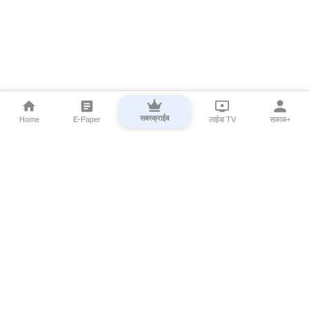
सबस्क्राईब
Home
E-Paper
लाईव्ह TV
सकाळ+
⌄
Marathi News
⌄
About Esakal