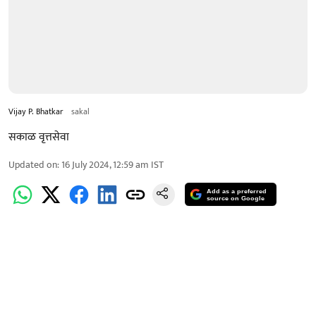
Vijay P. Bhatkar
sakal
सकाळ वृत्तसेवा
Updated on
:
16 July 2024, 12:59 am
IST
Add as a preferred
source on Google