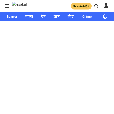
सबस्क्राईब
Epaper
ताज्या
देश
शहर
क्रीडा
Crime
साप्ताहिक