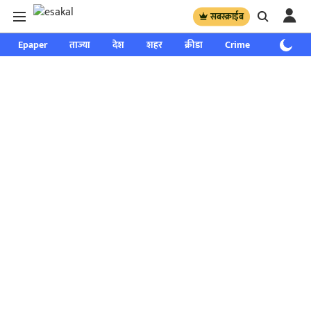
सबस्क्राईब
Epaper
ताज्या
देश
शहर
क्रीडा
Crime
साप्ताहिक