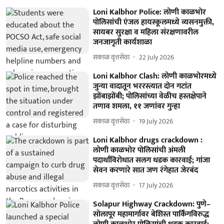
Loni Kalbhor Police: लोणी काळभोर
पोलिसांची एंजल हायस्कूलमध्ये व्यसनमुक्ती,
सायबर सुरक्षा व महिला संरक्षणावरील
जनजागृती कार्यशाळा
सकाळ वृत्तसेवा
22 July 2026
Loni Kalbhor Clash: लोणी काळभोरमध्ये
जुन्या वादातून भररस्त्यात दोन गटांत
झोंबाझोंबी; पोलिसांच्या वेळीच हस्तक्षेपाने
तणाव शमला, ११ जणांवर गुन्हा
सकाळ वृत्तसेवा
19 July 2026
Loni Kalbhor drugs crackdown :
लोणी काळभोर पोलिसांची अंमली
पदार्थांविरोधात सलग धडक कारवाई; गांजा
सेवन करणारे सात जण रंगेहात जेरबंद
सकाळ वृत्तसेवा
17 July 2026
Solapur Highway Crackdown: पुणे–
सोलापूर महामार्गावर बेशिस्त पार्किंगविरुद्ध