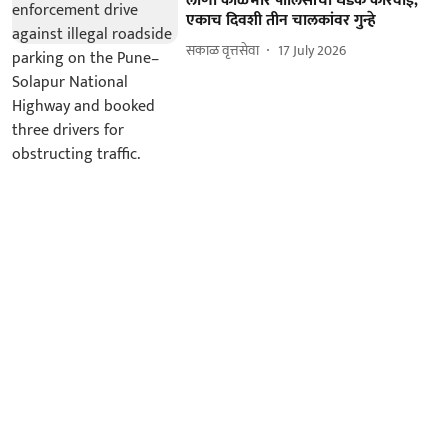
लोणी काळभोर पोलिसांची धडक कारवाई;
एकाच दिवशी तीन चालकांवर गुन्हे
सकाळ वृत्तसेवा
17 July 2026