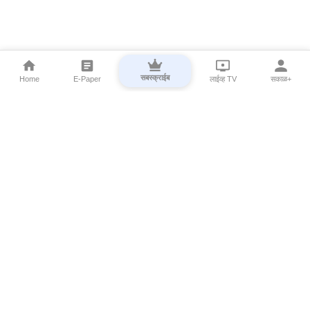
सबस्क्राईब
Home
E-Paper
लाईव्ह TV
सकाळ+
⌄
Marathi News
⌄
About Esakal
⌄
Digital Products
⌄