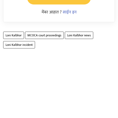
मेंबर आहात ?
साईन इन
Loni Kalbhor
MCOCA court proceedings
Loni Kalbhor news
Loni Kalbhor incident