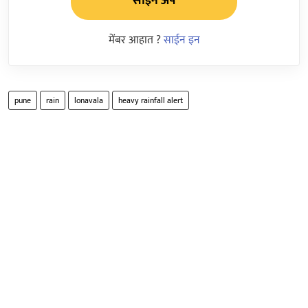
साईन अप
मेंबर आहात ?
साईन इन
pune
rain
lonavala
heavy rainfall alert