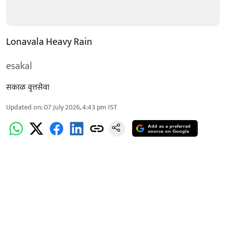
Lonavala Heavy Rain
esakal
सकाळ वृत्तसेवा
Updated on
:
07 July 2026, 4:43 pm
IST
Add as a preferred
source on Google