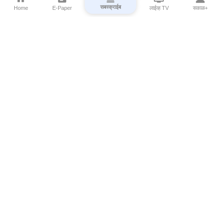
सबस्क्राईब
Home
E-Paper
लाईव्ह TV
सकाळ+
⌄
Marathi News
⌄
About Esakal
⌄
Digital Products
⌄
Sakal Programs
⌄
Print Products