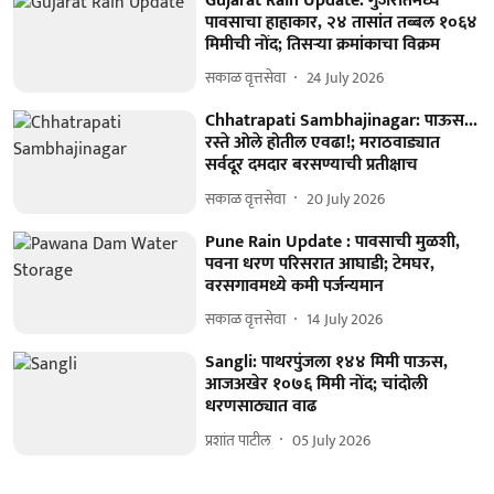
Gujarat Rain Update: गुजरातमध्ये
पावसाचा हाहाकार, २४ तासांत तब्बल १०६४
मिमीची नोंद; तिसऱ्या क्रमांकाचा विक्रम
सकाळ वृत्तसेवा
24 July 2026
Chhatrapati Sambhajinagar: पाऊस...
रस्ते ओले होतील एवढा!; मराठवाड्यात
सर्वदूर दमदार बरसण्याची प्रतीक्षाच
सकाळ वृत्तसेवा
20 July 2026
Pune Rain Update : पावसाची मुळशी,
पवना धरण परिसरात आघाडी; टेमघर,
वरसगावमध्ये कमी पर्जन्यमान
सकाळ वृत्तसेवा
14 July 2026
Sangli: पाथरपुंजला १४४ मिमी पाऊस,
आजअखेर १०७६ मिमी नोंद; चांदोली
धरणसाठ्यात वाढ
प्रशांत पाटील
05 July 2026