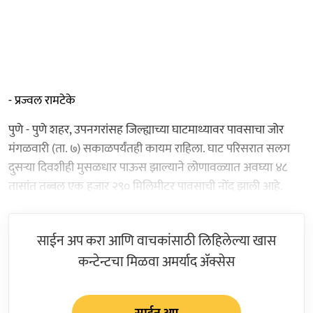
- प्रज्वल रामटेके
पुणे - पुणे शहर, उपनगरांसह जिल्ह्याच्या घाटमाथ्यावर पावसाचा जोर
मंगळवारी (ता. ७) सकाळपर्यंतही कायम राहिला. घाट परिसरात सलग
दुसऱ्या दिवशीही मुसळधार पाऊस झाल्याने लोणावळ्यात अवघ्या ४८
तासांत तब्बल एक हजार २९० मिलिमीटर पावसाची नोंद झाली आहे.
साईन अप करा आणि वाचकांसाठी लिहिलेल्या खास
कन्टेन्टचा मिळवा अमर्याद ॲक्सेस