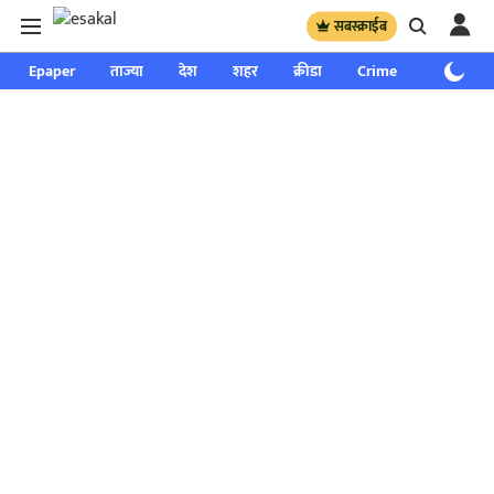
सबस्क्राईब
Epaper
ताज्या
देश
शहर
क्रीडा
Crime
साप्ताहिक