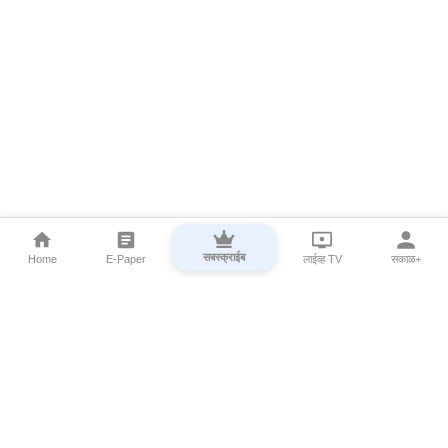
सबस्क्राईब
Home
E-Paper
लाईव्ह TV
सकाळ+