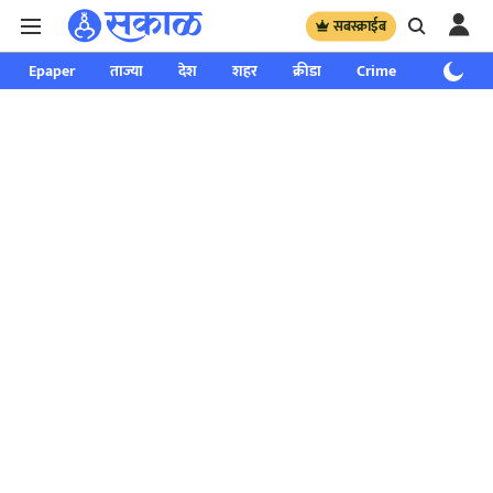
सबस्क्राईब
Epaper
ताज्या
देश
शहर
क्रीडा
Crime
साप्ताहिक