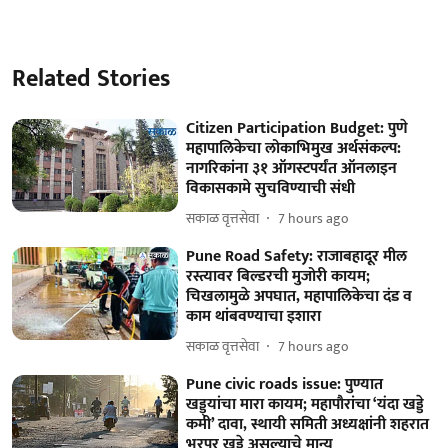
Related Stories
Citizen Participation Budget: पुणे
महापालिकेचा लोकाभिमुख अर्थसंकल्प:
नागरिकांना ३१ ऑगस्टपर्यंत ऑनलाइन
विकासकामे सुचविण्याची संधी
सकाळ वृत्तसेवा
7 hours ago
Pune Road Safety: राजाबहादूर मील
रस्त्यावर बिल्डरची मुजोरी कायम;
चिखलामुळे अपघात, महापालिकेचा दंड व
काम थांबवण्याचा इशारा
सकाळ वृत्तसेवा
7 hours ago
Pune civic roads issue: पुण्यात
खड्ड्यांचा मारा कायम; महापौरांचा ‘यंदा खड्डे
कमी’ दावा, स्थायी समिती अध्यक्षांनी शहरात
भरपूर खड्डे असल्याचे मान्य