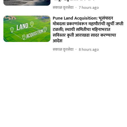
सकाळ वृत्तसेवा
7 hours ago
Pune Land Acquisition: भूसंपादन
मोबदला प्रकरणांवरून महापौरांची खुर्ची जप्ती
टळली; स्थायी समितीचा महिनाभरात
सविस्तर कृती आराखडा सादर करण्याचा
आदेश
सकाळ वृत्तसेवा
8 hours ago