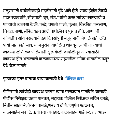
मजुरांसाठी वाघोलीकरही मदतीसाठी पुढे आले होते. शक्य होईल तेवढी
मदत स्वखर्चाने, सोसायटी, ग्रुप, संस्था यांनी करत त्यांच्या खाण्याची व
पाण्याची व्यवस्था केली. फळे, चपाती भाजी, पुलाव, बिस्कीट, फरसाण,
चिवडा, पाणी, सॅनिटायझर आदी वाघोलीकर पुरवत होते. जाण्याची
कोणतीच सोय नसल्याने दहा दिवसांपूर्वी मजूर पायी निघाले होते. लोंढे
पायी जात होते. मात्र, या मजुरांना वाघोलीत थांबवून त्यांची जाण्याची
व्यवस्था लोणीकंद पोलिसांनी सुरू केली. वाघोलीतून जाण्यासाठी
व्यवस्था होत असल्याचे कळाल्यानंतर शहरातील अनेक भागातील मजूर
येथे येऊ लागले.
पुण्याच्या इतर बातम्या वाचण्यासाठी येथे
- क्लिक करा
पोलिसांनी त्यांचीही व्यवस्था करून त्यांना परराज्यात पाठविले. यासाठी
पोलीस निरीक्षक प्रताप मानकर, सहायक पोलीस निरीक्षक सचिन काळे,
नितीन आतकरे, केशव वाबळे,धनंजय ढोणे, हणुमंत पडळकर,
बाळासाहेब सकाटे, ऋषीकेश व्यवहारे, बाळासाहेब गाडेकर, राजाभाऊ